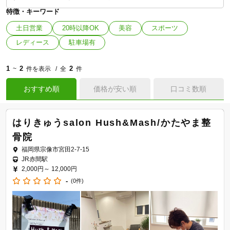
特徴・キーワード
土日営業
20時以降OK
美容
スポーツ
レディース
駐車場有
1
2
2
~
件を表示
全
件
おすすめ順
価格が安い順
口コミ数順
はりきゅうsalon Hush&Mash/かたやま整
骨院
福岡県宗像市宮田2-7-15
JR赤間駅
2,000円～
12,000円
-
(0件)