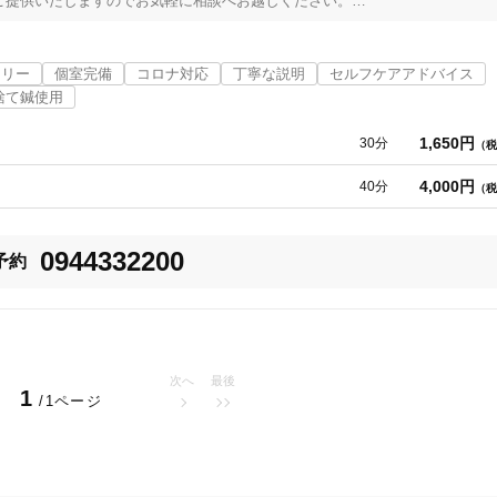
提供いたしますのでお気軽に相談へお越しください。

フリー
個室完備
コロナ対応
丁寧な説明
セルフケアアドバイス
捨て鍼使用
1,650円
30分
（税
。

4,000円
40分
（税
用意もしてあります。

0944332200
予約


談ください。
次へ
最後
三潴郡大木町
変更する
1
/1ページ