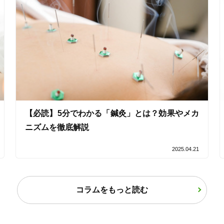
「健康にはりを見た」
女性限定
オンラインサポートあり
丁寧な説明
カルテ共有
経験豊富なスタッフ在籍
【必読】5分でわかる「鍼灸」とは？効果やメカ
ニズムを徹底解説
2025.04.21
使い捨て鍼使用
トライアルコースあり
コラムをもっと読む
保険適用の相談可
地域支援クーポン可