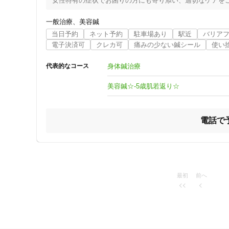
女性特有の症状でお困りの方にも寄り添い、適切なケアをご
「スッキリした」

一般治療
美容鍼
「こんなに良くなるならもっと早く来たかった」

当日予約
ネット予約
駐車場あり
駅近
バリア
「生涯通うことにします」　など

電子決済可
クレカ可
痛みの少ない鍼シール
使い
鍼が怖い、、『でも治したい』

身体鍼治療
代表的なコース
そういう方にも優しい鍼痛みの少ない施術を心がけています
美容鍼☆-5歳肌若返り☆
月経時に使われる事の多いシール状の鍼『円皮鍼』などのご
通い続けて治らなかった

電話で
『坐骨神経痛』『むちうち』『頭痛』『ストレートネック』
お悩みに合わせて施術いたしますのでなんでも気軽にご相
最初
前へ
住所