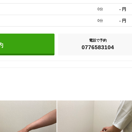
間で落ち着いて施術を受けていただけます。

- 円
0分
- 円
0分
の場合はお電話ください。

ります。
電話で予約
約
0776583104