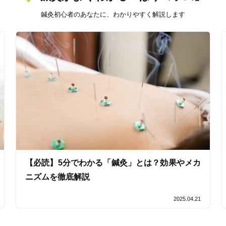
鍼灸初心者のあなたに、わかりやすく解説します
オンラインサポートあり
丁寧な説明
カルテ共有
経験豊富なスタッフ在籍
使い捨て鍼使用
トライアルコースあり
保険適用の相談可
地域支援クーポン可
【必読】5分でわかる「鍼灸」とは？効果やメカ
ニズムを徹底解説
2025.04.21