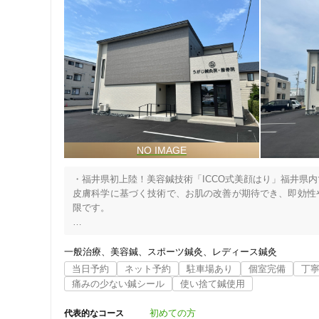
・福井県初上陸！美容鍼技術「ICCO式美顔はり」福井県内で
皮膚科学に基づく技術で、お肌の改善が期待でき、即効性
限です。

・最新治療機器を多数完備

福井県初導入の最新機器を複数完備。

一般治療
美容鍼
スポーツ鍼灸
レディース鍼灸
有名プロ選手やオリンピック選手も使用する機器で、肩こり
当日予約
ネット予約
駐車場あり
個室完備
丁
痛みの少ない鍼シール
使い捨て鍼使用
・丁寧なオーダーメイド施術＆安心のプライベート空間

国家資格(柔道整復師・鍼灸師)を持つ施術者が、一人ひと
初めての方
代表的なコース