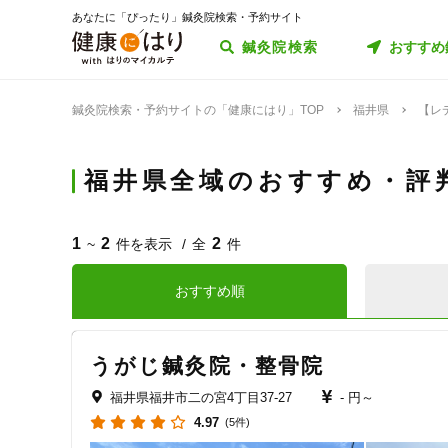
あなたに「ぴったり」鍼灸院検索・予約サイト
鍼灸院検索
おすすめ
鍼灸院検索・予約サイトの「健康にはり」TOP
福井県
【レ
福井県全域のおすすめ・評
1
2
2
~
件を表示
全
件
おすすめ順
うがじ鍼灸院・整骨院
福井県福井市二の宮4丁目37-27
- 円～
4.97
(5件)