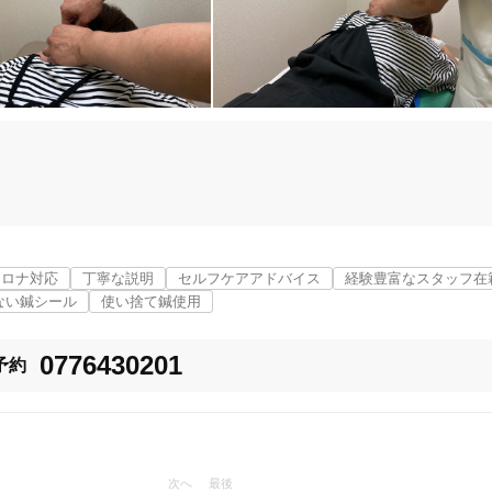
福井県全域
変更する
コロナ対応
丁寧な説明
セルフケアアドバイス
経験豊富なスタッフ在
ない鍼シール
使い捨て鍼使用
0776430201
予約
美容鍼
スポーツ鍼灸
レディー
次へ
最後