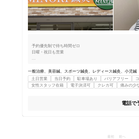
予約優先制で待ち時間ゼロ

日曜・祝日も営業

施術内容

住所
  鍼・小児鍼・灸

一般治療
美容鍼
スポーツ鍼灸
レディース鍼灸
小児鍼
  あん摩・マッサージ・指圧

土日営業
当日予約
駐車場あり
バリアフリー
  鍼が苦手な方はマッサージのみの施術も可能

女性スタッフ在籍
電子決済可
クレカ可
痛みの少
受付時間

ジャンル
10:00〜19:00 （金曜日は10時～20時）

電話で
一般治療
 休鍼 :毎週火曜日（※8/25は営業) 

          毎週水曜日  (※8/12は営業）

  現金・カード・キャッシュレス決済可

最初
前へ
  車いすでの利用可
