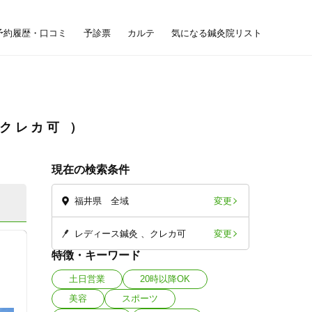
予約履歴・口コミ
予診票
カルテ
気になる鍼灸院リスト
、クレカ可
現在の検索条件
変更
福井県 全域
変更
レディース鍼灸
クレカ可
特徴・キーワード
土日営業
20時以降OK
美容
スポーツ