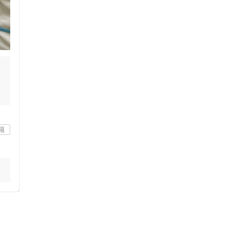
籍
ス鍼灸
小児鍼