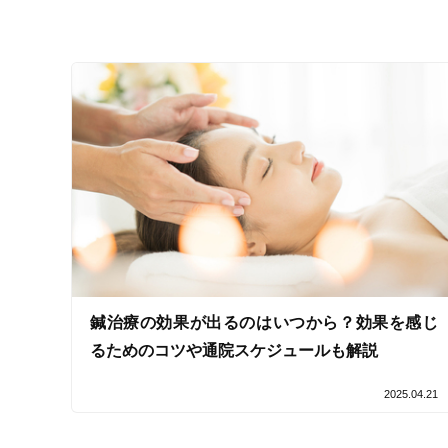
接客・サービスの特徴
コロナ対応
チャットでの事前相談
施術の特徴
痛みの少ない鍼シール
支払いに関する特徴
特典あり
クレカ可
鍼治療の効果が出るのはいつから？効果を感じ
るためのコツや通院スケジュールも解説
キーワード
2025.04.21