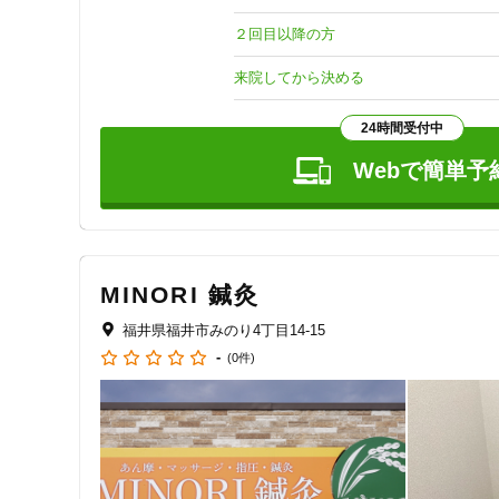
施術はすべて半個室で実施し、プライバシーにも配慮した空
２回目以降の方
～受付時間について～

午前：13時まで

来院してから決める
午後：19時まで

※予約が埋まっていても、保険施術や鍼灸治療のみをご希望
24時間受付中
施術内容によっては、時間を調整しご案内できることがあ
Webで簡単予
MINORI 鍼灸
福井県福井市みのり4丁目14-15
-
(0件)