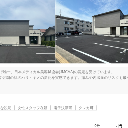
唯一、日本メディカル美容鍼協会(JMCAA)の認定を受けています。

や翌朝の肌のハリ・キメの変化を実感できます。痛みや内出血のリスクも最
・筋疲労・痛みの緩和に強力な効果を発揮します。

寧な説明
女性スタッフ在籍
電子決済可
クレカ可
りの状態を丁寧に確認し、原因を見極めたうえで最適な施術を行います。

- 円
0分