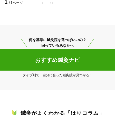
1
/1ページ
り横

20時以降OK
当日予約
何を基準に鍼灸院を選べばいいの？
困っているあなたへ
駅近
往療あり
おすすめ鍼灸ナビ
タイプ別で、自分に合った鍼灸院が見つかる！
バリアフリー
個室完備
「健康にはりを見た」
女性限定
鍼灸がよくわかる「はりコラム」