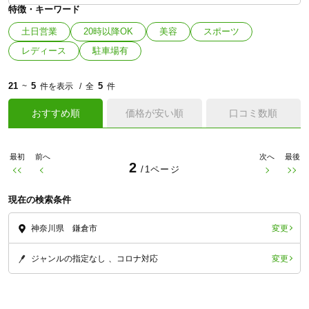
特徴・キーワード
土日営業
20時以降OK
美容
スポーツ
レディース
駐車場有
21
5
5
~
件を表示
全
件
おすすめ順
価格が安い順
口コミ数順
最初
前へ
次へ
最後
2
/1ページ
現在の検索条件
変更
神奈川県 鎌倉市
変更
ジャンルの指定なし
コロナ対応