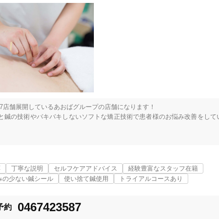
「健康にはりを見た」
女性限定
オンラインサポートあり
丁寧な説明
7店舗展開しているあおばグループの店舗になります！

カルテ共有
経験豊富なスタッフ在籍
と鍼の技術やバキバキしないソフトな矯正技術で患者様のお悩み改善をして
ので何かお困りの際はお気軽にご連絡くださいませ！
使い捨て鍼使用
トライアルコースあり
応
丁寧な説明
セルフケアアドバイス
経験豊富なスタッフ在籍
みの少ない鍼シール
使い捨て鍼使用
トライアルコースあり
保険適用の相談可
地域支援クーポン可
0467423587
予約