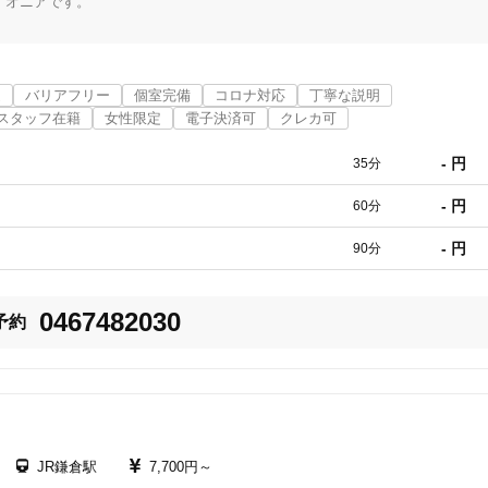
イオニアです。

感じさせるものです。

てゆとりある育児生活は、

考えています。

近
バリアフリー
個室完備
コロナ対応
丁寧な説明
スタッフ在籍
女性限定
電子決済可
クレカ可
不良に見舞われましたが、

- 円
35分
まご」を開設いたしました。

- 円
60分
- 円
90分
間を要しましたが、

あり、

0467482030
予約
おります。

自然療法の一つです。

さまに受けていただきたいと願っています。

JR鎌倉駅
7,700円～
たまご」は、
