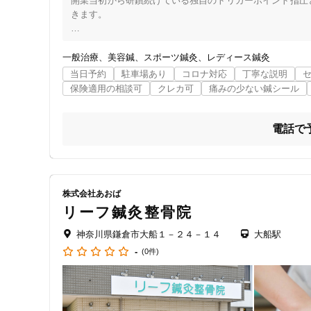
開業当初から研鑽続けている独自のトリガーポイント指圧
きます。

小学生～高齢の方まで幅広い患者様が来られていています
一般治療
美容鍼
スポーツ鍼灸
レディース鍼灸
当日予約
駐車場あり
コロナ対応
丁寧な説明
保険適用の相談可
クレカ可
痛みの少ない鍼シール
電話で
株式会社あおば
リーフ鍼灸整骨院
神奈川県鎌倉市大船１－２４－１４
大船駅
-
(0件)