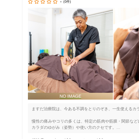
-
(0件)
クリニックとの連携をはかりながら、

患者様や外来の方のリラクゼーションにお役立ていただくた
このたびのクリニック内に本格的な癒しのサロンが開設され
新しいマタニティケアのあり方を提供でき、

みなさまのマタニティライフをより豊かなものにできると確
「いたわりつなげる。」

天使のたまごの企業理念です。

母になる女性を大切にいたわり、100年先の未来へ愛をつな
母になる希望と幸せに満ちた、豊かで笑顔あふれる社会を目
是非みなさまの健康増進にお役立ていただければ幸いです。
愛と感謝をこめて・・・

天使のたまご代表　藤原亜季
ますだ治療院は、今ある不調をとりのぞき、一生使えるカラ
住所
慢性の痛みやコリの多くは、特定の筋肉や筋膜・関節など
カラダのゆがみ（姿勢）や使い方のクセです。
