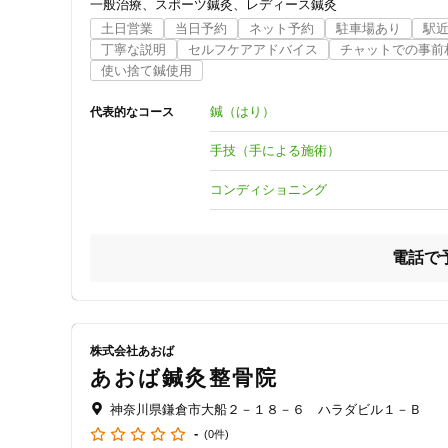
当院では、手技や鍼（はり）で患部の緊張や痛みを抑え、運
一般治療
スポーツ鍼灸
レディース鍼灸
ジャンル
土日営業
当日予約
ネット予約
駐車場あり
駅
当院は、2000年に鎌倉で開院して以来20年以上、解剖学
一般治療
丁寧な説明
セルフケアアドバイス
チャットでの事前
使い捨て鍼使用
鍼灸師（国家資格）・コンディショニングコーチである院
鍼（はり）
代表的なコース
特徴・キーワード
手技（手による施術）
コンディショニング
受付時間の特徴
土日営業
電話で
通院手段の特徴
駐車場あり
株式会社あおば
あおば鍼灸整骨院
設備の特徴
神奈川県鎌倉市大船２－１８－６ ハラダビル１－Ｂ
キッズスペースあり
-
(0件)