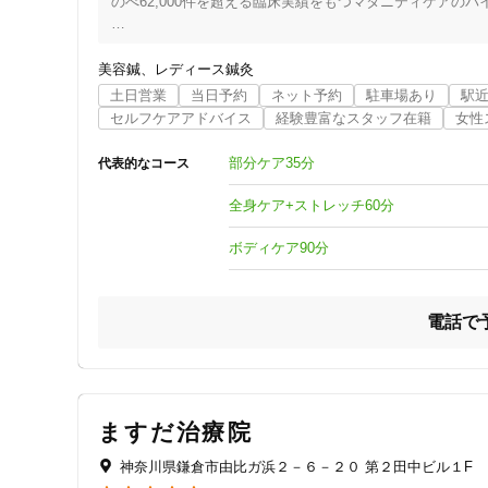
のべ62,000件を超える臨床実績をもつマタニティケアのパ
妊娠は女性の体や心を大きく変化させ、喜びと同時に不安も
私たちは、健やかなマタニティライフとより良いお産、そし
美容鍼
レディース鍼灸
ママのコンディションを整えることでプロデュースできると
土日営業
当日予約
ネット予約
駐車場あり
駅
セルフケアアドバイス
経験豊富なスタッフ在籍
女性
代表である私自身も、つわり、腰痛やむくみ等、様々な体調
当時その悩みを相談できるところはありませんでした。

部分ケア35分
代表的なコース
出産後、自らの経験を機に悩める妊婦や

産後ママのケアを施す場所の必要性を強く感じ、「天使のた
全身ケア+ストレッチ60分
当時は妊娠中のケアがタブー視されていたこともあり、

ボディケア90分
ケアを必要としている方々に私たちの声が届くまでに長い時
10年の月日を経て、妊産婦ケアは一般にも広く普及し、

施術の安全性や有効性などに関する医学的根拠も確立しつつ
電話で
現在は年間8,000件を超える妊産婦ケアをさせていただいて
東洋医学の概念やアロマセラピーなどは、

妊娠中や産後の不安や不調を優しく穏やかに解消してくれる
女性の人生においてもっとも大切な時期だからこそ、

ますだ治療院
高い専門性を身につけたセラピストによる適切なケアをみな
神奈川県鎌倉市由比ガ浜２－６－２０ 第２田中ビル１F
湘南鎌倉バースクリニック内「マタニティケアサロン天使の