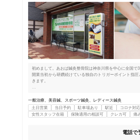
女性向けの特徴
女性スタッフ在籍
接客・サービスの特徴
コロナ対応
初めまして。あおば鍼灸整骨院は神奈川県を中心に全国で3
チャットでの事前相談
開業当初から研鑽続けている独自のトリガーポイント指圧
きます。

施術の特徴
小学生～高齢の方まで幅広い患者様が来られていています
痛みの少ない鍼シール
一般治療
美容鍼
スポーツ鍼灸
レディース鍼灸
土日営業
当日予約
駐車場あり
駅近
コロナ対
女性スタッフ在籍
保険適用の相談可
クレカ可
痛
支払いに関する特徴
特典あり
電話で