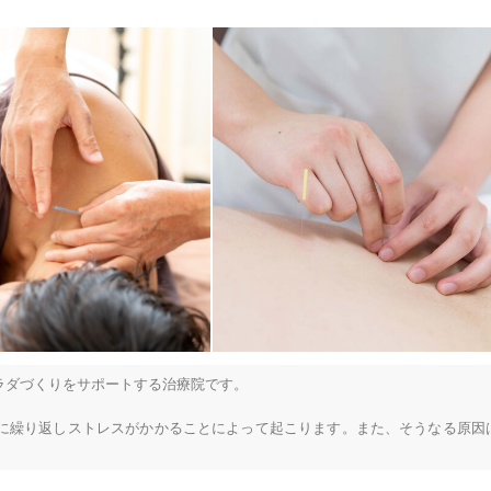
めに開設されました。

るという革新的な取り組みにより、

信しております。

げる。

指す私たちの活動にご期待いただき、



ダづくりをサポートする治療院です。

鎌倉市
変更する
に繰り返しストレスがかかることによって起こります。また、そうなる原因