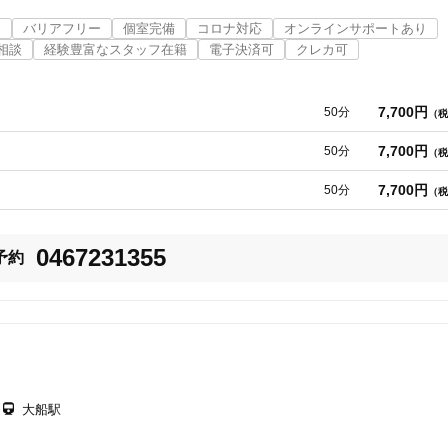
動で原因となるカラダのゆがみや使い方を整えます。

近
バリアフリー
個室完備
コロナ対応
オンラインサポートあり
・生理学に基づいた施術・運動指導を行なっています。

美容鍼
スポーツ鍼灸
レディー
相談
経験豊富なスタッフ在籍
電子決済可
クレカ可
長・益田が、ヒアリング・施術・運動指導の全てをマンツーマンで行います。
7,700円
50分
（税
7,700円
50分
（税
7,700円
50分
（税
20時以降OK
当日予約
0467231355
予約
駅近
往療あり
大船駅
バリアフリー
個室完備