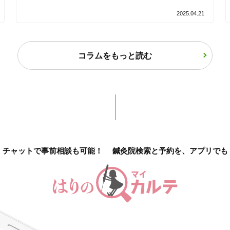
2025.04.21
バリアフリー
個室完備
「健康にはりを見た」
コラムをもっと読む
女性限定
オンラインサポートあり
丁寧な説明
チャットで事前相談も可能！
鍼灸院検索と予約を、アプリでも
カルテ共有
経験豊富なスタッフ在籍
使い捨て鍼使用
トライアルコースあり