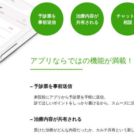
保険適用の相談可
地域支援クーポン可
予診票を
治療内容が
チャッ
事前送信
共有される
相談
アプリならでは
の機能が満載！
1
予診票を事前送信
件
検索結果を見る
来院前にアプリから予診票を手軽に送信。
診てほしいポイントをしっかり書けるから、スムーズに
治療内容が共有される
受けた治療がどんな内容だったか、カルテ共有という新