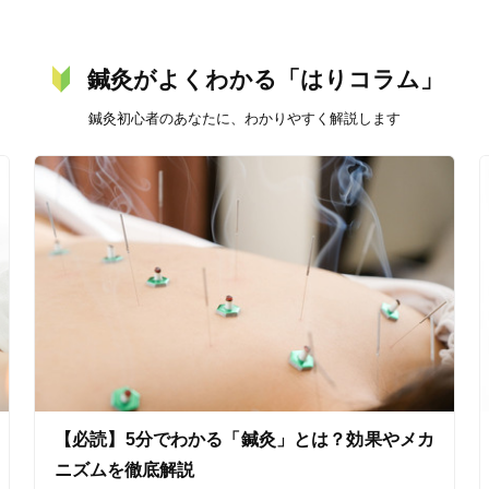
鍼灸がよくわかる「はりコラム」
鍼灸初心者のあなたに、わかりやすく解説します
美容鍼
スポーツ鍼灸
レディー
20時以降OK
当日予約
【必読】5分でわかる「鍼灸」とは？効果やメカ
駅近
往療あり
ニズムを徹底解説