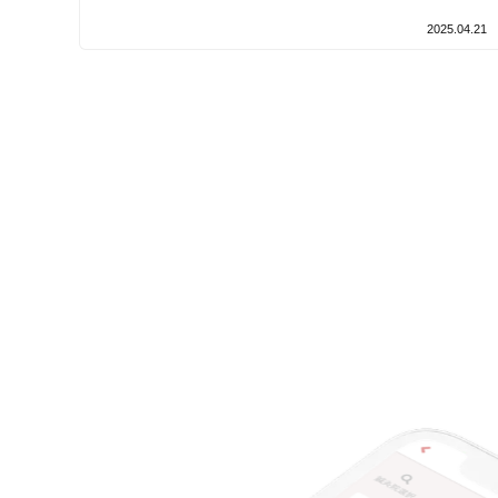
設備の特徴
2025.04.21
キッズスペースあり
女性向けの特徴
女性スタッフ在籍
接客・サービスの特徴
コロナ対応
チャットでの事前相談
施術の特徴
痛みの少ない鍼シール