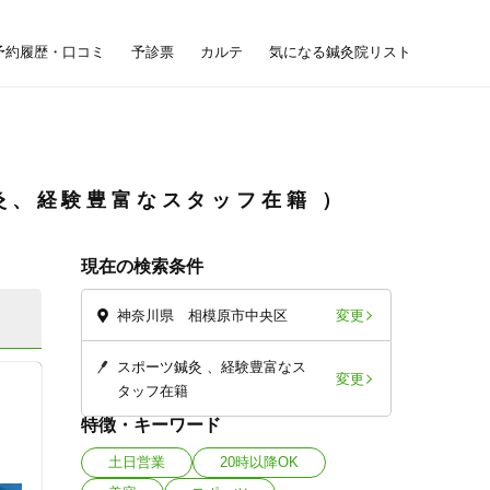
予約履歴・口コミ
予診票
カルテ
気になる鍼灸院リスト
灸、経験豊富なスタッフ在籍
現在の検索条件
変更
神奈川県 相模原市中央区
スポーツ鍼灸
経験豊富なス
変更
タッフ在籍
特徴・キーワード
土日営業
20時以降OK