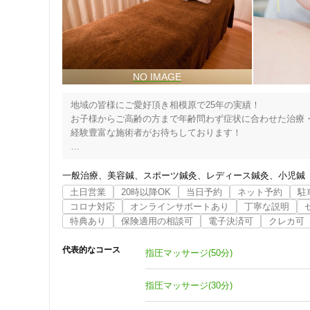
地域の皆様にご愛好頂き相模原で25年の実績！

お子様からご高齢の方まで年齢問わず症状に合わせた治療・
経験豊富な施術者がお待ちしております！

・相模原市のマッサージ助成券使えます。

・出張治療も行っております。

一般治療
美容鍼
スポーツ鍼灸
レディース鍼灸
小児鍼
・医師の同意書のもと訪問マッサージも行っております(医療
土日営業
20時以降OK
当日予約
ネット予約
駐
コロナ対応
オンラインサポートあり
丁寧な説明
【初回限定】

特典あり
保険適用の相談可
電子決済可
クレカ可
通常価格より20％OFF！！

※初回の方は問診がございますので＋30分程お時間いただき
住所
代表的なコース
指圧マッサージ(50分)
【まごころキャンペーン】

75歳以上の方10％OFF！(他のサービスとの併用不可)

指圧マッサージ(30分)