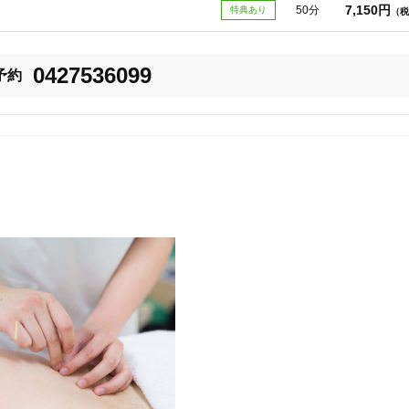
7,150円
50分
特典あり
（税
アします！

為に手技を応用し、

美容鍼
スポーツ鍼灸
レディー
0427536099
予約
たします。

20時以降OK
当日予約
駅近
往療あり
バリアフリー
個室完備