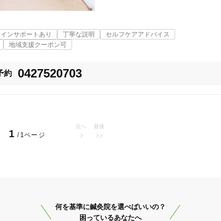
「健康にはりを見た」
ラインサポートあり
丁寧な説明
セルフケアアドバイス
女性限定
地域支援クーポン可
0427520703
予約
オンラインサポートあり
丁寧な説明
カルテ共有
経験豊富なスタッフ在籍
次へ
最後
1
/1ページ
使い捨て鍼使用
トライアルコースあり
保険適用の相談可
地域支援クーポン可
何を基準に鍼灸院を選べばいいの？
困っているあなたへ