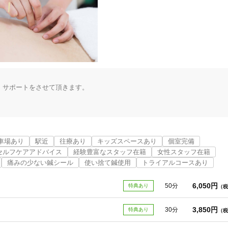
サポートをさせて頂きます。

保険適応)

車場あり
駅近
往療あり
キッズスペースあり
個室完備
セルフケアアドバイス
経験豊富なスタッフ在籍
女性スタッフ在籍
痛みの少ない鍼シール
使い捨て鍼使用
トライアルコースあり
ます。

相模原市中央区
変更する
6,050円
50分
特典あり
（税
3,850円
30分
特典あり
（税