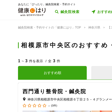
あなたに「ぴったり」鍼灸院検索・予約サイト
鍼灸院検索
おすすめ
鍼灸院検索・予約サイトの「健康にはり」TOP
神奈川県
【
相模原市中央区のおすすめ
1
3
3
~
件を表示
全
件
おすすめ順
西門通り整骨院・鍼灸院
神奈川県相模原市中央区相模原６丁目２５－４グランメー
-
(0件)