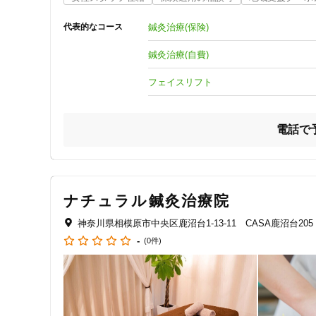
鍼灸治療(保険)
代表的なコース
鍼灸治療(自費)
フェイスリフト
電話で
ナチュラル鍼灸治療院
神奈川県相模原市中央区鹿沼台1-13-11 CASA鹿沼台205
-
(0件)