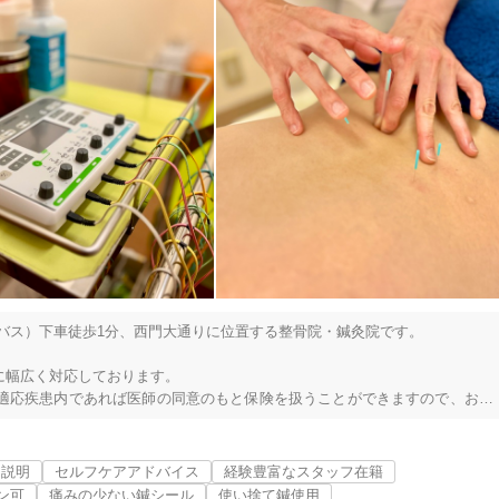
バス）下車徒歩1分、西門大通りに位置する整骨院・鍼灸院です。

幅広く対応しております。

適応疾患内であれば医師の同意のもと保険を扱うことができますので、お悩
、丁寧な説明と施術を心がけております。

な説明
セルフケアアドバイス
経験豊富なスタッフ在籍
ン可
痛みの少ない鍼シール
使い捨て鍼使用