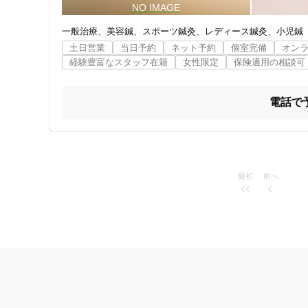
女性向けの特徴
一般治療
美容鍼
スポーツ鍼灸
レディース鍼灸
小児鍼
土日営業
当日予約
ネット予約
個室完備
オン
女性スタッフ在籍
経験豊富なスタッフ在籍
女性限定
保険適用の相談可
接客・サービスの特徴
電話で
コロナ対応
チャットでの事前相談
最初
前へ
施術の特徴
痛みの少ない鍼シール
支払いに関する特徴
特典あり