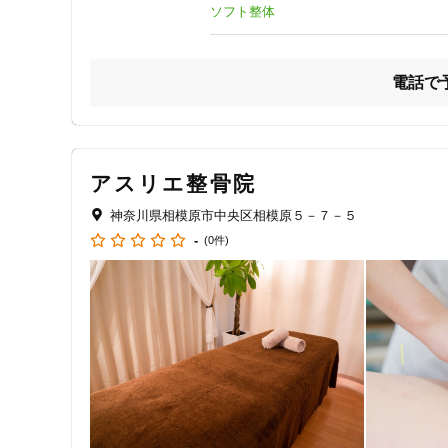
【アスリートサポート】

ソフト整体
ジャンル
バスケ・サッカー・野球など様々なスポーツアスリートをケ
プロスポーツトレーナーとして選手のパフォーマンス向上の
一般治療
その選手に合うプランを組み立てて進めていきます。

電話で
怪我の治療の他、トレーニングメニューやケア方法も指導い
■筋力トレーニングや疲労回復

■理想的なパフォーマンス、コンディショニングの形成

■神経性理学的アプローチからのケア

特徴・キーワード
■怪我からの回復
アスリエ整骨院
受付時間の特徴
神奈川県相模原市中央区相模原５－７－５
土日営業
-
(0件)
通院手段の特徴
駐車場あり
設備の特徴
キッズスペースあり