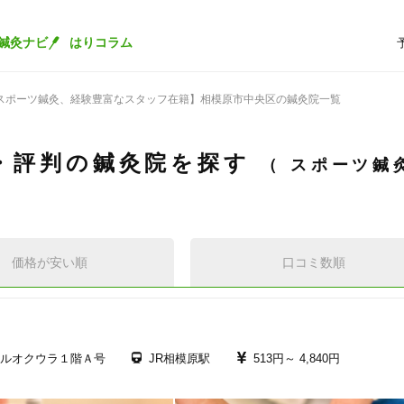
鍼灸ナビ
はりコラム
スポーツ鍼灸、経験豊富なスタッフ在籍】相模原市中央区の鍼灸院一覧
・評判の鍼灸院を探す
スポーツ鍼
価格が安い順
口コミ数順
ルオクウラ１階Ａ号
JR相模原駅
513円～
4,840円