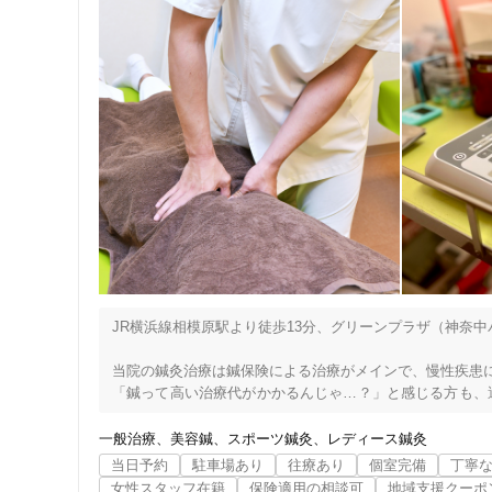
JR横浜線相模原駅より徒歩13分、グリーンプラザ（神奈中
当院の鍼灸治療は鍼保険による治療がメインで、慢性疾患に
「鍼って高い治療代がかかるんじゃ…？」と感じる方も、
の方はぜひご相談ください！

一般治療
美容鍼
スポーツ鍼灸
レディース鍼灸
初めて施術を受けられる方にも、安心して受けられるように
当日予約
駐車場あり
往療あり
個室完備
丁寧
お悩みの方はお気軽にお電話ください！
女性スタッフ在籍
保険適用の相談可
地域支援クーポ