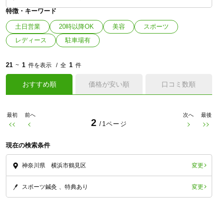
特徴・キーワード
土日営業
20時以降OK
美容
スポーツ
レディース
駐車場有
21
1
1
~
件を表示
全
件
おすすめ順
価格が安い順
口コミ数順
最初
前へ
次へ
最後
2
/1ページ
現在の検索条件
変更
神奈川県 横浜市鶴見区
変更
スポーツ鍼灸
特典あり