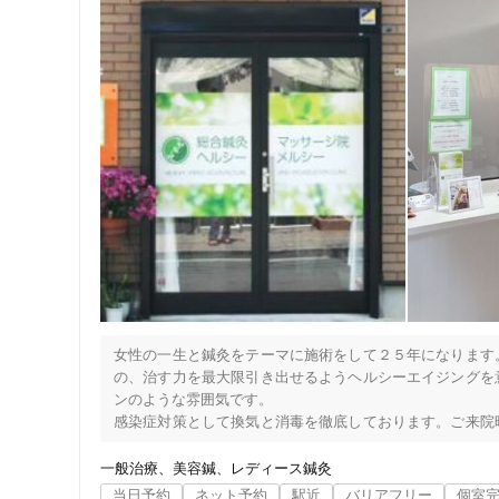
　目指します！

　時間がない方や、症状が軽い方向けの15分コースから

　しっかりと全身をみていく90分コースなど

　一人一人の症状に合わせたコースを各種ご用意しています
　肩こり・腰痛・頭痛・疲れ・だるさ・足のむくみなどに効
＼＼はりきゅう＋マッサージ／／

　はりきゅう施術とマッサージを組み合わせたコースです。
　症状の早期回復を目指す方におすすめ！

　30分～90分コースをご用意しています。

*========*こんな方はぜひお越しください*========*

女性の一生と鍼灸をテーマに施術をして２５年になります
の、治す力を最大限引き出せるようヘルシーエイジングを
〇首・肩・腰の辛さをなんとかしたい

住所
ンのような雰囲気です。

感染症対策として換気と消毒を徹底しております。ご来院
〇スポーツ中に捻挫、打撲などケガをしてしまった

メインに使用し、痛くない鍼を心がけています。施術枕と
用意しております。全身の鍼灸マッサージは短めから長め
〇身体の骨格を調整して、不調の原因を根本から改善したい
一般治療
美容鍼
レディース鍼灸
施術の後に行います。体調に合わせてい選びください。コ
当日予約
ネット予約
駅近
バリアフリー
個室