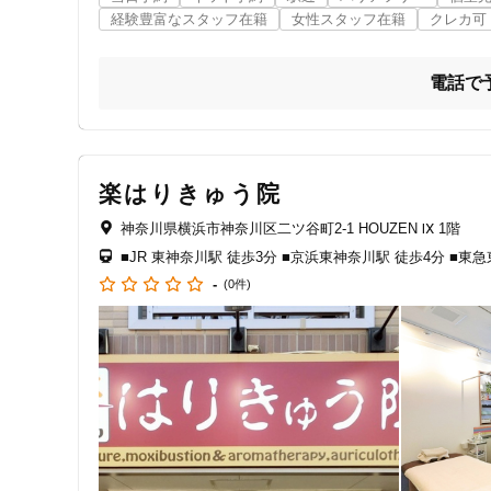
を取り戻せる時間をお過ごしください。
〇交通事故に遭ってしまった方
ジャンル
経験豊富なスタッフ在籍
女性スタッフ在籍
クレカ可
一般治療
電話で
特徴・キーワード
楽はりきゅう院
受付時間の特徴
神奈川県横浜市神奈川区二ツ谷町2-1 HOUZEN Ⅸ 1階
■JR 東神奈川駅 徒歩3分 ■京浜東神奈川駅 徒歩4分 ■東
土日営業
-
(0件)
通院手段の特徴
駐車場あり
設備の特徴
キッズスペースあり