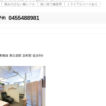
痛みの少ない鍼シール
使い捨て鍼使用
トライアルコースあり
美容鍼
スポーツ鍼灸
レディー
0455488981
予約
急東横線 東白楽駅 反町駅 徒歩8分
20時以降OK
当日予約
駅近
往療あり
バリアフリー
個室完備