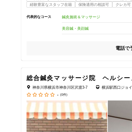
経験豊富なスタッフ在籍
保険適用の相談可
クレカ可
　白楽駅　西口から徒歩４５秒♪

鍼灸施術＆マッサージ
代表的なコース
　月～金曜は、午前11時から夜22時

　土日・祝日は、午前11時から夜20時

美容鍼・美顔鍼
　ご都合に合わせてお電話にてご予約ください。

電話で
＼＼マッサージ（健康堂式メディカルマッサージ）／／

　これまでマッサージを受けた時

総合鍼灸マッサージ院 ヘルシー
　「ここをもっとやって欲しかった」「何かスッキリしない
神奈川県横浜市神奈川区沢渡3-7
横浜駅西口ジョイ
　などと不満に思ったことはありませんか？？

-
(0件)
　当院は施術前にiPadなどを使用してしっかりカウンセリ
　ご希望の強さや、特に気になる箇所などを把握し、ご満足