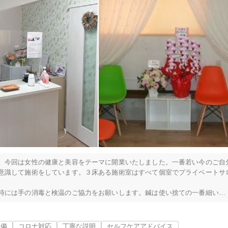
！

果的です。



。今回は女性の健康と美容をテーマに開業いたしました。一番若い今のご自
意識して施術をしています。３床ある施術室はすべて個室でプライベートサ
横浜市神奈川区
変更する
時には手の消毒と検温のご協力をお願いします。鍼は使い捨ての一番細い鍼
ベットには使い捨てのシーツを使用し、お肌の露出を抑えた専用の施術着を
のコースまであります。美容鍼灸は顔も体の一部と言う考えのもと、全身鍼
人

ンセプトは「私を大事にする時間、私の身体と向き合う空間」ゆったりと自
完備
コロナ対応
丁寧な説明
セルフケアアドバイス