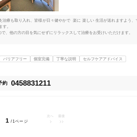
「健康にはりを見た」
治療も取り入れ、皆様が日々健やかで  楽に 楽しい 生活が送れますよう、
女性限定
す。

で、他の方の目を気にせずにリラックスして治療をお受けいただけます。

、今お抱えになっている様々なお身体やココロの不調やお悩み・お困りの事
オンラインサポートあり
丁寧な説明
気軽にご相談ください。

バリアフリー
個室完備
丁寧な説明
セルフケアアドバイス
りが弱くなっている真皮層の刺激でコラーゲンを産生し、お肌の潤いを促す
カルテ共有
経験豊富なスタッフ在籍
0458831211
予約
使い捨て鍼使用
トライアルコースあり
次へ
最後
1
/1ページ
保険適用の相談可
地域支援クーポン可