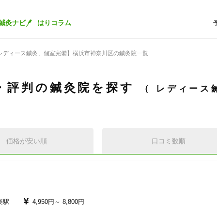
鍼灸ナビ
はりコラム
レディース鍼灸、個室完備】横浜市神奈川区の鍼灸院一覧
・評判の鍼灸院を探す
レディース
価格が安い順
口コミ数順
楽駅
4,950円～
8,800円