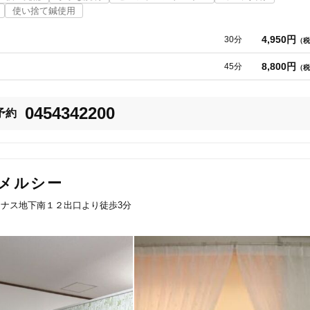
使い捨て鍼使用
4,950円
30分
（税
8,800円
45分
（税
0454342200
予約
メルシー
」

ナス地下南１２出口より徒歩3分
ングを行いますので

いただける施術を
