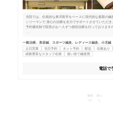
女性向けの特徴
当院では、伝統的な東洋医学をベースに現代的な最新の鍼灸
女性スタッフ在籍
ンツーマンで 身心の治療を全力でサポートさせていただきま
予約優先制で院長がお一人ずつ個別治療を行っておりますの
接客・サービスの特徴
東洋医学の適用範囲は腰痛・肩こりだけではありません。

日頃の健康維持（元気）のための施術はもちろんですが
一般治療
美容鍼
スポーツ鍼灸
レディース鍼灸
小児鍼
コロナ対応
ど、何なりと 安心で安全な 針治療 灸治療 専門の当院へお
土日営業
当日予約
ネット予約
駅近
往療あり
また、お顔の筋肉を引き締めリフトアップすると共に、張
経験豊富なスタッフ在籍
使い捨て鍼使用
チャットでの事前相談
容の鍼や Dr.ノジェ式 耳つぼ療法の施術もいたします。
電話で
施術の特徴
痛みの少ない鍼シール
支払いに関する特徴
最初
前へ
特典あり