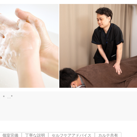
 ＊ …*

合わせたコースです。

 ＊ …*

個室完備
丁寧な説明
セルフケアアドバイス
カルテ共有