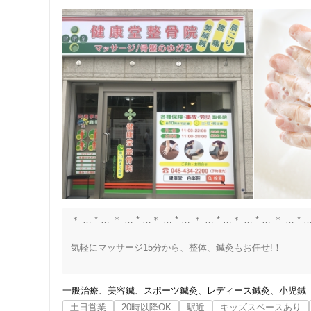
＊ … * … ＊ … * …＊ … * … ＊ … * …＊ … * … ＊ … * …
気軽にマッサージ15分から、整体、鍼灸もお任せ!！

《当院イチオシ》全身整体コースはマッサージと整体の組み
一般治療
美容鍼
スポーツ鍼灸
レディース鍼灸
小児鍼
＊ … * … ＊ … * …＊ … * … ＊ … * …＊ … * … ＊ … * …
土日営業
20時以降OK
駅近
キッズスペースあり