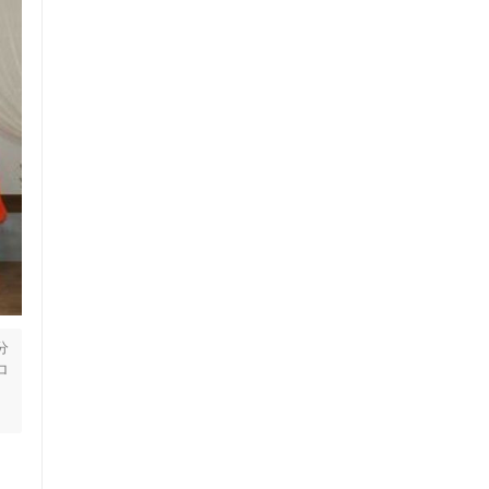
分
ロ
を
ご
灸
分