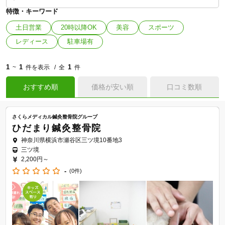
特徴・キーワード
土日営業
20時以降OK
美容
スポーツ
レディース
駐車場有
1
1
1
~
件を表示
全
件
おすすめ順
価格が安い順
口コミ数順
さくらメディカル鍼灸整骨院グループ
ひだまり鍼灸整骨院
神奈川県横浜市瀬谷区三ツ境10番地3
三ツ境
2,200円～
-
(0件)