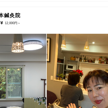
美容鍼
スポーツ鍼灸
レディー
山本鍼灸院
12,000円～
20時以降OK
当日予約
駅近
往療あり
バリアフリー
個室完備