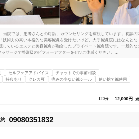
「健康にはりを見た」
女性限定
す。当院では、患者さんとの対話、カウンセリングを重視しています。初診の
「技術力の高い本格的な美容鍼灸を受けたいけど、大手鍼灸院にはなんとな
院しているエステと美容鍼灸が融合したプライベート鍼灸院です。一般的な
ッサージで整形級のビフォーアフターをぜひご体感ください。

オンラインサポートあり
丁寧な説明
では同じお悩みをお持ちの患者さんのお役にたてる治療家になりました。初
とりに寄り添い丁寧なカウンセリングと施術を心掛けております。一歩を踏
カルテ共有
経験豊富なスタッフ在籍
は刺さない鍼で対応しています。完全オーダーメイド治療で患者さんに寄り
明
セルフケアアドバイス
チャットでの事前相談
特典あり
クレカ可
痛みの少ない鍼シール
使い捨て鍼使用
使い捨て鍼使用
トライアルコースあり
12,000円
120分
（税
09080351832
予約
保険適用の相談可
地域支援クーポン可