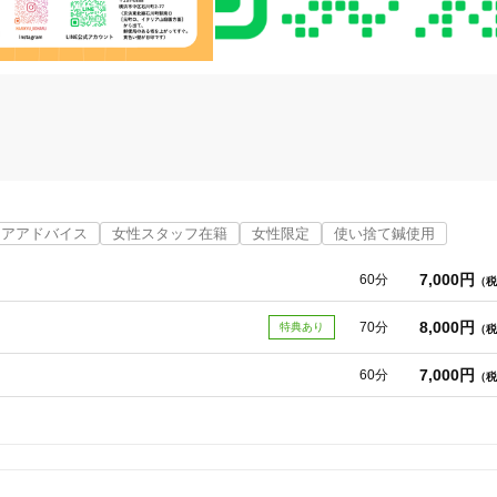
します。

ケアアドバイス
女性スタッフ在籍
女性限定
使い捨て鍼使用
7,000円
60分
（税
8,000円
70分
特典あり
（税
7,000円
60分
（税
れてほしい」——そんな想いから開院しました。親せきや友人の家にふらっ


ます。
