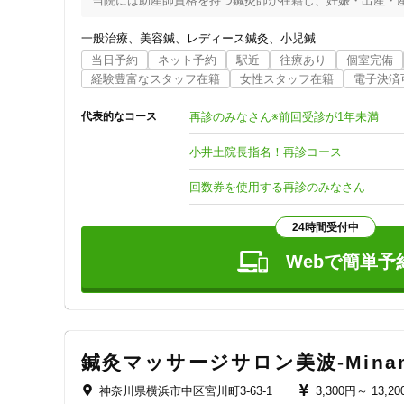
当院には助産師資格を持つ鍼灸師が在籍し、妊娠・出産・産
また、必要に応じて医療機関とも連携しながら、安心して受
東洋医学の知恵と最新の知識を活かし、心身のウェルビーイ
一般治療
美容鍼
レディース鍼灸
小児鍼
「なんとなく不調を感じる」「自分のことを後回しにしがち
当日予約
ネット予約
駅近
往療あり
個室完備
毎日の小さな積み重ねが、未来の健やかさにつながります。
経験豊富なスタッフ在籍
女性スタッフ在籍
電子決済
あなたに合ったケアで、心地よい暮らしを一緒に育んでい
再診のみなさん※前回受診が1年未満
代表的なコース
小井土院長指名！再診コース
回数券を使用する再診のみなさん
24時間受付中
Webで簡単予
鍼灸マッサージサロン美波-Minam
神奈川県横浜市中区宮川町3-63-1
3,300円～
13,2