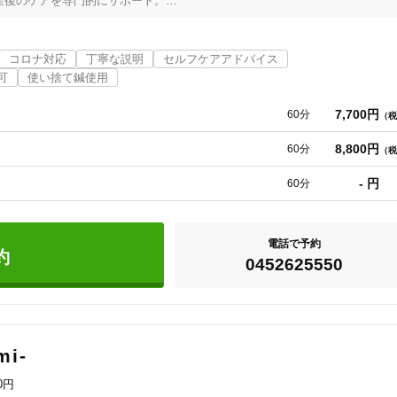
後のケアを専門的にサポート。

けられるケアを提供します。

ングをサポート。

」——そんなあなたに、ほっとできる時間と空間を。

コロナ対応
丁寧な説明
セルフケアアドバイス


可
使い捨て鍼使用
きましょう。
7,700円
60分
（税
8,800円
60分
（税
- 円
60分
電話で予約
約
0452625550
i-
00円