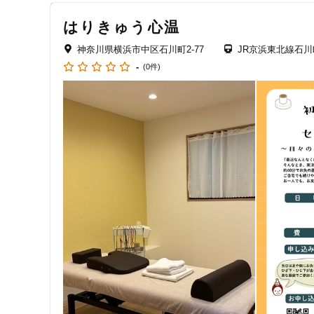
クレカ可
はりきゅう心温
キーワード
神奈川県横浜市中区石川町2-77
JR京浜東北線石川
-
(0件)