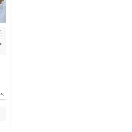
方
く
エ
セルフケアアドバイス
め
み
添
込）
電子決済可