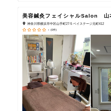
ジャンル
一般治療
美容鍼灸フェイシャルSalon 
神奈川県横浜市中区山手町27-5 ベイステージ元町412
-
(0件)
特徴・キーワード
受付時間の特徴
土日営業
通院手段の特徴
駐車場あり
設備の特徴
キッズスペースあり