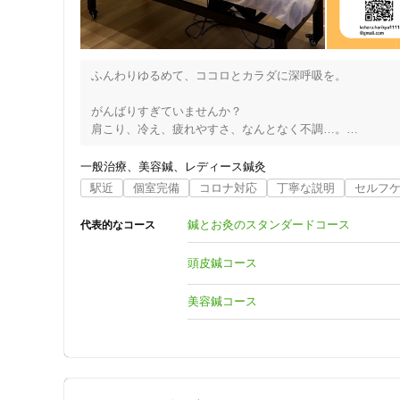
ふんわりゆるめて、ココロとカラダに深呼吸を。

がんばりすぎていませんか？

肩こり、冷え、疲れやすさ、なんとなく不調…。

そんな不調のサイン、見過ごさずに「ゆるめる時間」を。

「はりきゅう心温」では、やさしいお灸とていねいな鍼で

一般治療
美容鍼
レディース鍼灸
身体を芯からあたため、深くリラックスできる時間をお届け
駅近
個室完備
コロナ対応
丁寧な説明
セルフ
こんな方におすすめです

•  冷えやすい、寝つきが悪い

鍼とお灸のスタンダードコース
代表的なコース
•  デスクワークで肩や首がガチガチ

•  いつも気が張っていて、力が抜けない

頭皮鍼コース
•  なかなか寝付けない、不眠で悩まされている

美容鍼コース
「鍼灸をもっと身近に、毎日の養生のひとつとして取り入
立ち寄るような気持ちで、どうぞお気軽にお越しください。
初めての方も安心して受けられるよう、丁寧にご案内いたし
お灸セルフケア教室も承っております。
