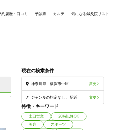
予約履歴・口コミ
予診票
カルテ
気になる鍼灸院リスト
現在の検索条件
変更
神奈川県 横浜市中区
変更
ジャンルの指定なし
駅近
特徴・キーワード
土日営業
20時以降OK
美容
スポーツ