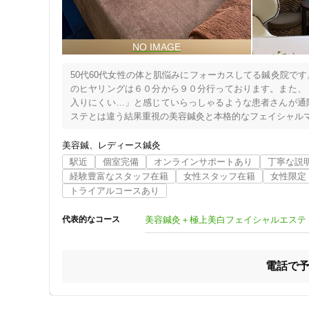
女性向けの特徴
女性スタッフ在籍
50代60代女性の体と肌悩みにフォーカスしてる鍼灸院で
のヒヤリングは６０分から９０分行っております。また、
接客・サービスの特徴
入りにくい…」と感じていらっしゃるような患者さんが通
ステとは違う結果重視の美容鍼灸と本格的なフェイシャルマ
コロナ対応
わたし自身がアトピー肌のトラブルで悩んでいました。今
ての美容鍼灸は何かと心配な事もあるかと思いますがおひ
美容鍼
レディース鍼灸
チャットでの事前相談
出すと必ず良い変化が起こります。肌のお悩みのある方に
駅近
個室完備
オンラインサポートあり
丁寧な説
経験豊富なスタッフ在籍
女性スタッフ在籍
女性限定
トライアルコースあり
施術の特徴
痛みの少ない鍼シール
美容鍼灸＋極上美白フェイシャルエステ
代表的なコース
支払いに関する特徴
電話で
特典あり