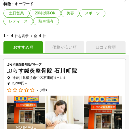
特徴・キーワード
土日営業
20時以降OK
美容
スポーツ
レディース
駐車場有
1
4
4
~
件を表示
全
件
おすすめ順
価格が安い順
口コミ数順
ぷらす鍼灸整骨院グループ
ぷらす鍼灸整骨院 石川町院
神奈川県横浜市中区石川町１−１４
2,200円～
-
(0件)