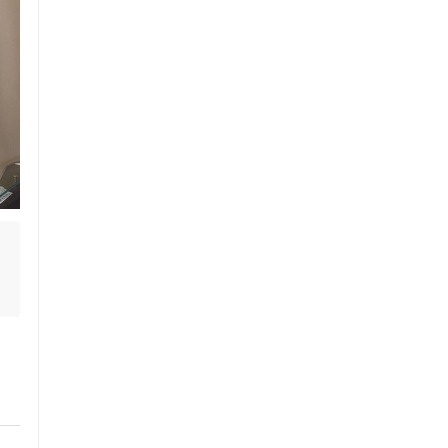
っ
セルフケアアドバイス


電子決済可