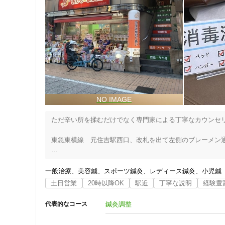
★幅広い施術対応

　一般的な施術はもちろん、リハビリ・鍼灸・骨盤調整にも
女性向けの特徴
　さまざまな得意分野を持ったスタッフがおります。

　お気軽にご相談ください！

女性スタッフ在籍
★キッズルーム完備

　お子様連れの方大歓迎です！施術の間は、子供大好きな
接客・サービスの特徴
てさらに安心！
コロナ対応
チャットでの事前相談
ただ辛い所を揉むだけでなく専門家による丁寧なカウンセリ
施術の特徴
東急東横線　元住吉駅西口、改札を出て左側のブレーメン通
痛みの少ない鍼シール
健康堂整骨院　元住吉西口院です!!

一般治療
美容鍼
スポーツ鍼灸
レディース鍼灸
小児鍼
当院は交通事故治療（むちうち等）から首・肩・腰・膝の痛
土日営業
20時以降OK
駅近
丁寧な説明
経験豊
支払いに関する特徴
今までどこに行っても改善しなかった方はぜひ一度ご来院く
鍼灸調整
代表的なコース
特典あり
以下のような症状が当てはまる方は、知らず知らずのうちに