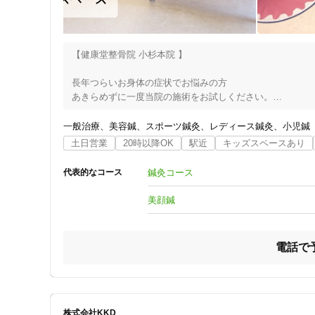
★手首・指の痛み(指を動かすと痛む・手首を動かすと痛む)

当院では、これらの症状の原因となっている箇所を見つけ
をご提案いたします！

【健康堂整骨院 小杉本院 】

「他の治療院に通っているが症状が改善されない」などと
長年つらいお身体の症状でお悩みの方　

あきらめずに一度当院の施術をお試しください。

同じ症状であっても、

一般治療
美容鍼
スポーツ鍼灸
レディース鍼灸
小児鍼
ひとそれぞれ原因や症状の度合いなどは違います。

土日営業
20時以降OK
駅近
キッズスペースあり
施術前に丁寧に皆さんからお話をうかがい、

鍼灸コース
代表的なコース
その時々で､適切な施術をご提供いたします。

美顔鍼
当院のスタッフは女性も多く、常駐していますから、

女性のお客様も、そしてお子様連れのお客様も安心してご利
電話で
お子様連れには、キッズスペースも完備していますから

どうぞ遠慮なく、お子様をご同伴ください。

〈当院はこのような方にオススメ〉------------------　

株式会社KKD