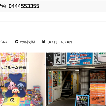
0444553355
予約
リを感じる・頭痛を伴う・腕に痛みが走る・手先が痺れるなど)

感じがする・背中が張る・頭が後ろに引っ張られる・肩を回すと痛みが走る)

い・寝返りができない・朝起きたとき痛い・足が痺れる・足に痛みが走る・車
と感じる方、痛みを我慢している方など)

ビル3F
武蔵小杉駅
5,000円～
6,500円
6
件
検索結果を見る
しゃがむとコキコキ鳴る・内ももの筋肉が張る・歩くと違和感や痛みを感じる)
張り感がある・立ち上がり座りこむ時に痛む・歩くと外側が痛い)

くて歩けない・階段の昇り降りがツライ・正座ができない・膝の裏が張る)

よくこむらが返る・運転するときに痛む・むくみ)

が痛い)

れ)
