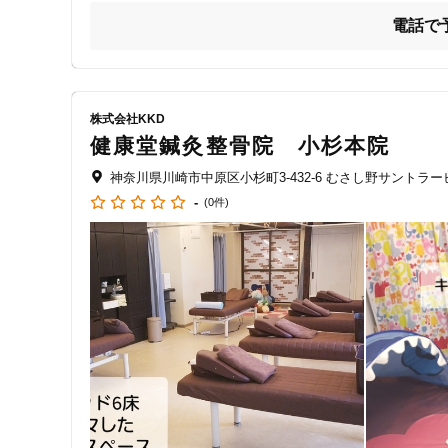
クレカ可
電話で
★首の痛み(動かすと痛む・常に張っている・ゴリゴリとコ
キーワード
★肩の痛み(腕が上がらない・肩が凝る・何かが乗っている
★背中・腰の痛み(同姿勢でいられない・座っていられな
株式会社KKD
乗り降りがツライなど)

健康堂鍼灸整骨院 小杉本院
★骨盤のゆがみ(足を組む方、スカートが回る方、姿勢が悪い
神奈川県川崎市中原区小杉町3-432-6 むさし野サントラー
-
(0件)
★股関節の痛み(あぐらがかけない・足をあげる時に痛む・
★ももの痛み(歩くと痛い・階段の昇り降りがツライ・突っ
★膝の痛み(曲げ伸ばし・立ち上がり座り込み時に痛む・痛
★ふくらはぎの痛み(歩くと痛い・つま先立ちすると痛む・
★足周辺の痛み(挫いた・捻った・歩くと踵・足の裏・足の甲
★肘の痛み(曲げ伸ばしで痛む・物を持つ時に痛む・手先に痺