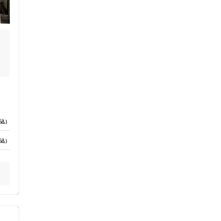
ン
込）
込）