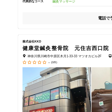
鍼灸マッサージ
代表的なコース
ジャンル
　元住吉にある、健康堂整骨院　元住吉駅前院です。

一般治療
　当院では、交通事故施術（むち打ち症）から、肩・首、腰
電話で
　幅広い対応をしております。

　交通事故施術（むち打ち症）について、どんな些細なこと
★どんな症状でも必ず原因はあります！

特徴・キーワード
　身体のバランスが崩れたとき、どこか負担がかかってしま
株式会社KKD
　大抵の痛みは発生しています。

健康堂鍼灸整骨院 元住吉西口院
　その原因となる場所を発見し、適切な処置を行うことで、
受付時間の特徴
　近道になります。

神奈川県川崎市中原区木月1-33-33 マツオカビル2F
土日営業
-
(0件)
★一人ひとりに合わせた施術

　全ての方に、ケガや痛みの状態やその後の経過などを、詳
通院手段の特徴
　そのうえで、症状にあわせて適切な施術を行なっていきま
　どこに負担がかかっているのか的確に判断し、原因にしっ
駐車場あり
　より効果的な施術が期待できます。

★各種保険取扱い

設備の特徴
　保険は各種取扱いしておりますので、お気軽にご相談くだ
　自賠責保険、労災保険なども取り扱っております。

キッズスペースあり