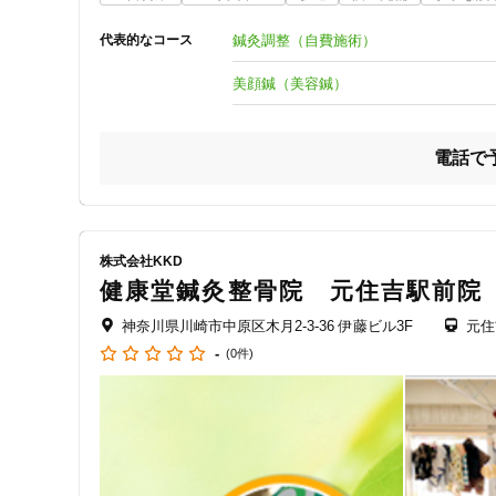
身体の歪みやバランスで悩んでいる

いろいろなところに行ったが良くならない

鍼灸調整（自費施術）
代表的なコース
頭痛や自律神経の乱れが最近気になる

スポーツが好きなのでケガをしない身体づくりや メンテナン
美顔鍼（美容鍼）
アゴの硬さや顔の歪みが気になる

マッサージでは中々良くならない

電話で
\当院ではあなたのお悩みを解決する豊富な施術メニューをご
◆◇◆◇◆◇◆◇◆◇◆◇◆◇◆◇◆◇◆◇◆◇◆◇◆

当院では10代から80代くらいまで幅広い年齢層の方がお越
株式会社KKD
健康堂鍼灸整骨院 元住吉駅前院
一人一人の症状にしっかり向き合い、丁寧な問診をした上で
神奈川県川崎市中原区木月2-3-36 伊藤ビル3F
元住
マッサージや骨格調整、鍼灸調整など患者さんの症状に合
-
(0件)
抱えている悩みをお聞きして幸せになるための手助けをしま
施術スタッフも国家資格を持ったスタッフですので、安心し
ご来院お待ちしてます！