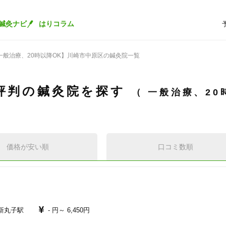
鍼灸ナビ
はりコラム
一般治療、20時以降OK】川崎市中原区の鍼灸院一覧
評判の鍼灸院を探す
一般治療、20
価格が安い順
口コミ数順
新丸子駅
- 円～
6,450円