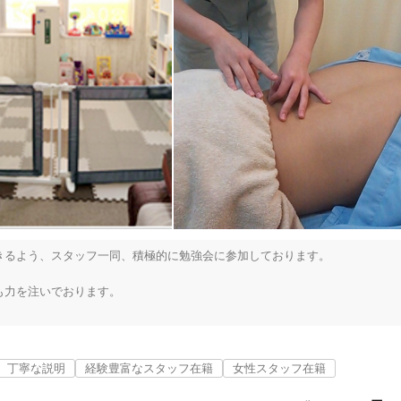
るよう、スタッフ一同、積極的に勉強会に参加しております。

力を注いでおります。

川崎市中原区
変更する
気軽にご相談・ご来院ください。「元気の出る健康堂」をモットーに、来院
、一人一人の状態に合わせた施術を心がけております。

丁寧な説明
経験豊富なスタッフ在籍
女性スタッフ在籍


==================
