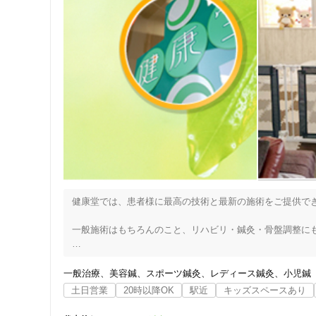
健康堂では、患者様に最高の技術と最新の施術をご提供でき
一般施術はもちろんのこと、リハビリ・鍼灸・骨盤調整にも
住所
さまざまな得意分野を持ったスタッフがおりますので、お
れた患者様が元気になることのできる空間をつくり、患者様
一般治療
美容鍼
スポーツ鍼灸
レディース鍼灸
小児鍼
土日営業
20時以降OK
駅近
キッズスペースあり
■駅から10秒！急な症状から交通事故・労災事故もお任せ！
===========================================