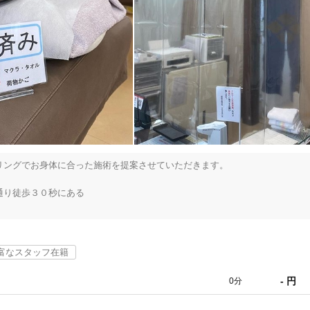
「健康にはりを見た」
注力しています。

女性限定
女性スタッフ達がが責任持って子守させていただきます！キッズルームもあ
オンラインサポートあり
丁寧な説明
カルテ共有
経験豊富なスタッフ在籍
ングでお身体に合った施術を提案させていただきます。

り徒歩３０秒にある

使い捨て鍼使用
トライアルコースあり
みまで患者様の気になるところを根本から改善へ導く施術に対応しています!
富なスタッフ在籍
ださい！！

- 円
0分
保険適用の相談可
地域支援クーポン可
お身体に負担がかかり、身体からのＳＯＳが発信されています。
