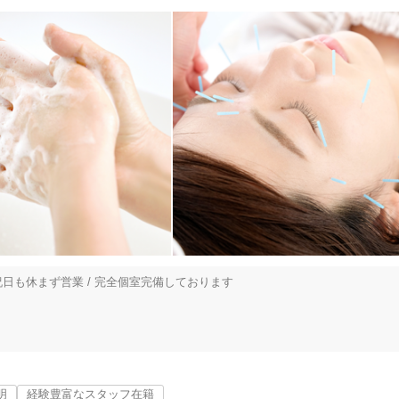
日祝日も休まず営業 / 完全個室完備しております



明
経験豊富なスタッフ在籍