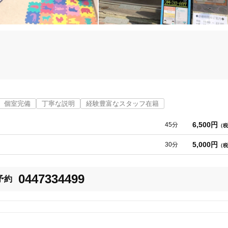
出し、熟練の整体技術や鍼灸、リハビリなどを組み合わせ、最適な施術プラ
お悩みの方は、ぜひ一度ご相談ください。
個室完備
丁寧な説明
経験豊富なスタッフ在籍
6,500円
45分
（税
5,000円
30分
（税
用になれます。

0447334499
予約