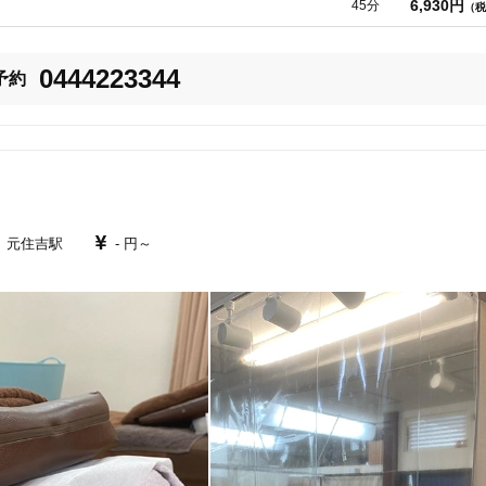
6,930円
45分
（税
美容鍼
スポーツ鍼灸
レディー
・膝の痛みまで

0444223344
予約
でもご相談ください。

うことで

早期に回復するための

元住吉駅
- 円～
20時以降OK
当日予約
しく確認いたします。

す。

かりとアプローチしますので

駅近
往療あり
さい。

バリアフリー
個室完備