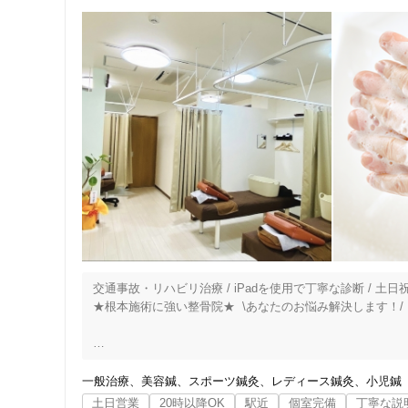
交通事故・リハビリ治療 / iPadを使用で丁寧な診断 / 土
★根本施術に強い整骨院★  \あなたのお悩み解決します！/

◆◇◆◇◆◇◆◇◆◇◆◇◆◇◆◇◆◇◆◇◆◇◆◇◆

～あなたは今、このような事でお悩みではありませんか？～
一般治療
美容鍼
スポーツ鍼灸
レディース鍼灸
小児鍼
とにかく痛みを治したい

土日営業
20時以降OK
駅近
個室完備
丁寧な説