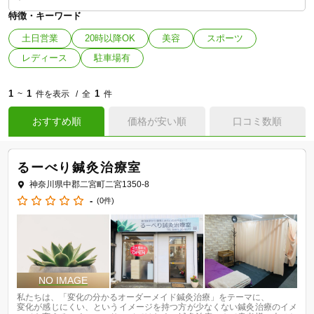
特徴・キーワード
土日営業
20時以降OK
美容
スポーツ
レディース
駐車場有
1
1
1
~
件を表示
全
件
おすすめ順
価格が安い順
口コミ数順
るーべり鍼灸治療室
神奈川県中郡二宮町二宮1350-8
-
(0件)
私たちは、「変化の分かるオーダーメイド鍼灸治療」をテーマに、

変化が感じにくい、というイメージを持つ方が少なくない鍼灸治療のイメ