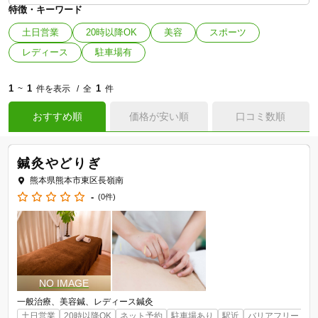
特徴・キーワード
土日営業
20時以降OK
美容
スポーツ
レディース
駐車場有
1
1
1
~
件を表示
全
件
おすすめ順
価格が安い順
口コミ数順
鍼灸やどりぎ
熊本県熊本市東区長嶺南
-
(0件)
一般治療
美容鍼
レディース鍼灸
土日営業
20時以降OK
ネット予約
駐車場あり
駅近
バリアフリー
コ