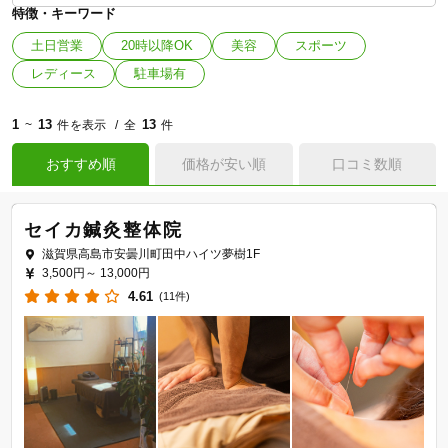
特徴・キーワード
土日営業
20時以降OK
美容
スポーツ
レディース
駐車場有
1
13
13
~
件を表示
全
件
おすすめ順
価格が安い順
口コミ数順
セイカ鍼灸整体院
滋賀県高島市安曇川町田中ハイツ夢樹1F
3,500円～
13,000円
4.61
(11件)