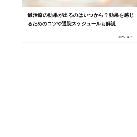
接客・サービスの特徴
鍼治療の効果が出るのはいつから？効果を感じ
るためのコツや通院スケジュールも解説
コロナ対応
2025.04.21
チャットでの事前相談
施術の特徴
痛みの少ない鍼シール
支払いに関する特徴
特典あり
クレカ可
キーワード