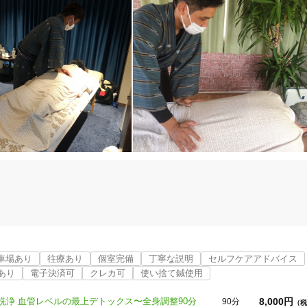
車場あり
往療あり
個室完備
丁寧な説明
セルフケアアドバイス
あり
電子決済可
クレカ可
使い捨て鍼使用
鍼灸、そしてスポーツトレーナーの経験を通して、沢山の方の『体と健康』
8,000円
浄 血管レベルの最上デトックス〜全身調整90分
90分
（税