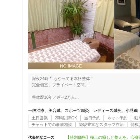
深夜24時:*ﾟもやってる本格整体！

完全個室、プライベート空間…

整体歴10年／述べ2万人

￣￣￣￣￣￣￣￣￣￣￣

鍼灸国家資格取得済み

一般治療
美容鍼
スポーツ鍼灸
レディース鍼灸
小児鍼
￣￣￣￣￣￣￣￣￣￣

土日営業
20時以降OK
当日予約
ネット予約
駐
沖尚出身、野球歴20年以上

チャットでの事前相談
経験豊富なスタッフ在籍
特典
こんにちは！オーナーの宮城です。整体（マッサージ）、
【特別価格】極上の癒しと整えを。心身洗
代表的なコース