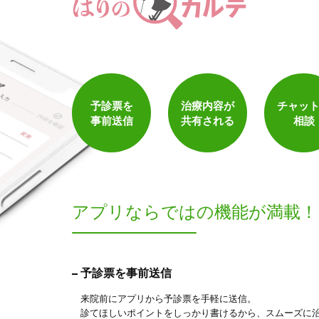
1
件
検索結果を見る
予診票を
治療内容が
チャッ
事前送信
共有される
相談
アプリならでは
の機能が満載！
予診票を事前送信
来院前にアプリから予診票を手軽に送信。
診てほしいポイントをしっかり書けるから、スムーズに