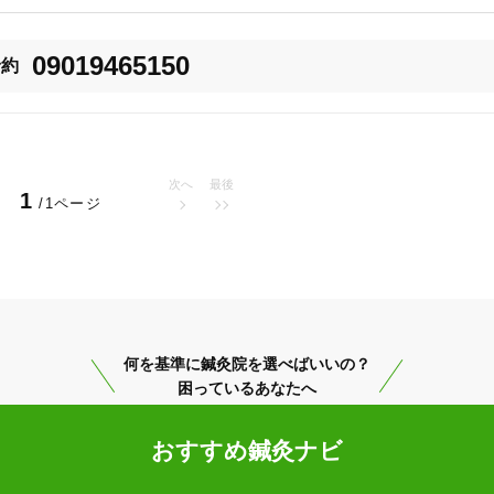
た独自の手法！

の調整の力と、マッサージの循環の力で根本解決へ導きます。

09019465150
予約
、中には10年近く施術を担当させていただいている方など、有難いことに多
や鍼灸のお仕事、そして人の健康とは奥が深く、現在も躍進と成長を続けてい
気軽にお申し付けください！ 今後も南風原町・津嘉山を始めとした地元の皆
んで参ります。 今後とも当店をよろしくお願いいたします！

次へ
最後
1
/1ページ
ニア・ぎっくり腰・骨盤矯正（骨盤調整）・小顔矯正・産後の骨盤矯正・ね
島尻郡南風原町
変更する
何を基準に鍼灸院を選べばいいの？
困っているあなたへ
美容鍼
おすすめ鍼灸ナビ
スポーツ鍼灸
レディー