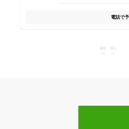
寄り添ってきました。

当店の特徴は「マッサージと整体」をバランスよく取り入れ
日本人（アジア人）の体に合った東洋医学をベースに、整体
電話で
お客様には著名人、スポーツ選手、プロ格闘家、経営者様
のお客様に支えられ、続けることが出来ています。 整体
身です。ご不安な点や気になる点、改善して欲しい点はお
に愛される整体院を目指し、日々健康の勉強や研究に取り組
最初
前へ
南風原町・津嘉山・八重瀬町・斎場御嶽

沖縄はえばるの鍼灸整体院シーサー

肩こり・腰痛・頭痛・首の痛み・足の痛み・四十肩・ヘル
背・疲労回復・癒し・マッサージ

住所
★☆★☆★☆★☆

ご予約は便利な公式LINEより♪

☆オススメメニュー

ジャンル
LINE予約特典90分9000円→8000円

一般治療
【LINE公式に認証済み】

@miyagiseitai（@ミヤギセイタイ）で検索