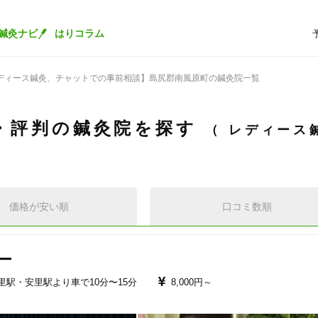
鍼灸ナビ
はりコラム
ディース鍼灸、チャットでの事前相談】島尻郡南風原町の鍼灸院一覧
・評判の鍼灸院を探す
レディース
価格が安い順
口コミ数順
ー
里駅・安里駅より車で10分〜15分
8,000円～