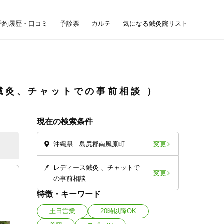
予約履歴・口コミ
予診票
カルテ
気になる鍼灸院リスト
鍼灸、チャットでの事前相談
現在の検索条件
変更
沖縄県 島尻郡南風原町
レディース鍼灸
チャットで
変更
の事前相談
特徴・キーワード
土日営業
20時以降OK