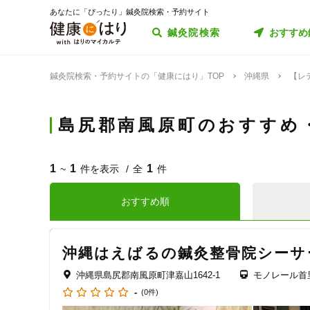
あなたに「ぴったり」鍼灸院検索・予約サイト
鍼灸院検索
おすすめ
鍼灸院検索・予約サイトの「健康にはり」TOP
沖縄県
【レ
島尻郡南風原町のおすすめ
1
1
1
~
件を表示
全
件
おすすめ順
沖縄はえばるの鍼灸整骨院シーサ
沖縄県島尻郡南風原町津嘉山1642-1
モノレール首
-
(0件)