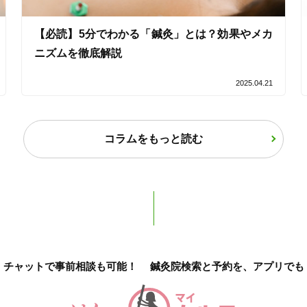
【必読】5分でわかる「鍼灸」とは？効果やメカ
ニズムを徹底解説
オンラインサポートあり
丁寧な説明
2025.04.21
カルテ共有
経験豊富なスタッフ在籍
コラムをもっと読む
使い捨て鍼使用
トライアルコースあり
保険適用の相談可
地域支援クーポン可
チャットで事前相談も可能！
鍼灸院検索と予約を、アプリでも