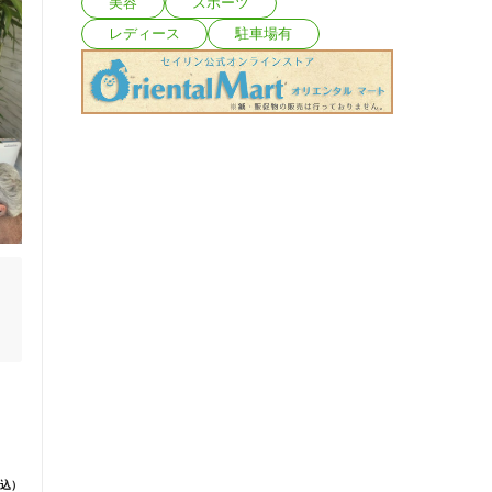
美容
スポーツ
レディース
駐車場有
に
込）