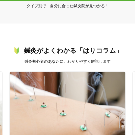
タイプ別で、自分に合った鍼灸院が見つかる！
20時以降OK
当日予約
鍼灸がよくわかる「はりコラム」
鍼灸初心者のあなたに、わかりやすく解説します
駅近
往療あり
バリアフリー
個室完備
「健康にはりを見た」
女性限定