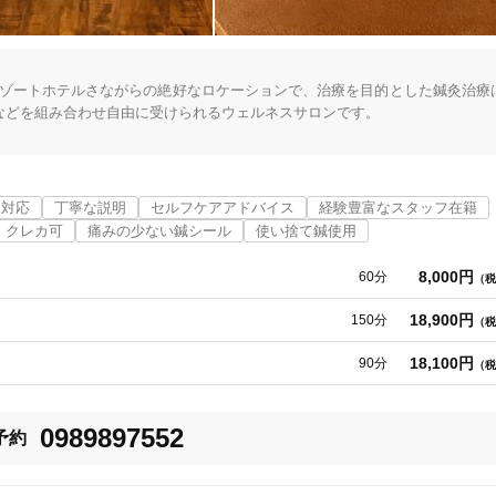
、リゾートホテルさながらの絶好なロケーションで、治療を目的とした鍼灸治療
どを組み合わせ自由に受けられるウェルネスサロンです。

デーやホワイトデー。結婚記念日、バースディプレゼントなど、大切な方へ
ナ対応
丁寧な説明
セルフケアアドバイス
経験豊富なスタッフ在籍
が融合した鍼灸治療とアロマトリートメントが同時に受けられるコース。ま
クレカ可
痛みの少ない鍼シール
使い捨て鍼使用
した、フルボディーのアロマトリートメントコース。日頃頑張っているあの
de鍼灸院はサービスを通して、健康をベースにお一人お一人の豊かな人生、輝く
8,000円
60分
（税
18,900円
150分
（税
18,100円
90分
（税
0989897552
予約
中頭郡読谷村
変更する