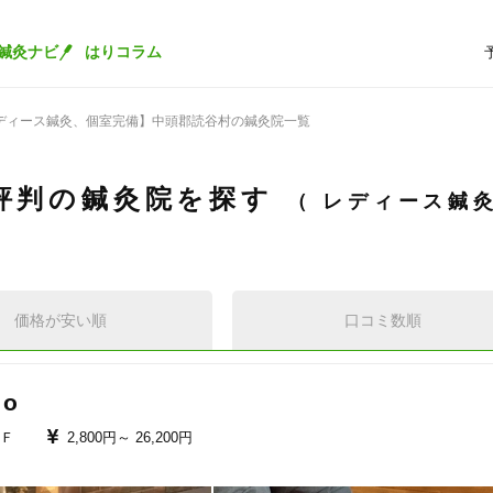
鍼灸ナビ
はりコラム
ディース鍼灸、個室完備】中頭郡読谷村の鍼灸院一覧
評判の鍼灸院を探す
レディース鍼
価格が安い順
口コミ数順
io
Ｆ
2,800円～
26,200円