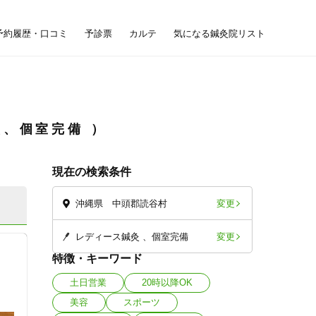
予約履歴・口コミ
予診票
カルテ
気になる鍼灸院リスト
灸、個室完備
現在の検索条件
変更
沖縄県 中頭郡読谷村
変更
レディース鍼灸
個室完備
特徴・キーワード
土日営業
20時以降OK
美容
スポーツ