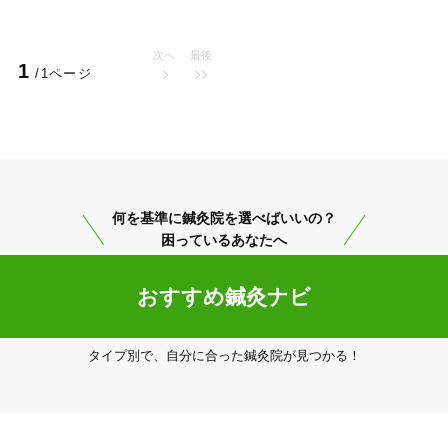
次へ
最後
1
/1ページ
美容鍼
スポーツ鍼灸
レディー
何を基準に鍼灸院を選べばいいの？
困っているあなたへ
おすすめ鍼灸ナビ
20時以降OK
当日予約
タイプ別で、自分に合った鍼灸院が見つかる！
駅近
往療あり