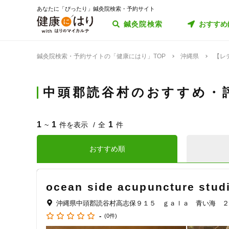
あなたに「ぴったり」鍼灸院検索・予約サイト
鍼灸院検索
おすすめ
鍼灸院検索・予約サイトの「健康にはり」TOP
沖縄県
【レ
中頭郡読谷村のおすすめ・
1
1
1
~
件を表示
全
件
おすすめ順
ocean side acupuncture stud
沖縄県中頭郡読谷村高志保９１５ ｇａｌａ 青い海 ２
-
(0件)