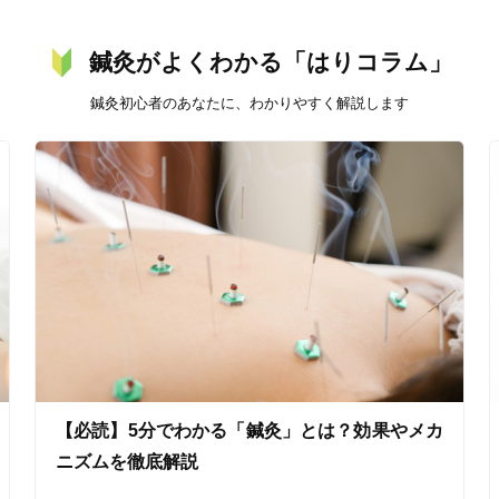
鍼灸がよくわかる「はりコラム」
バリアフリー
個室完備
鍼灸初心者のあなたに、わかりやすく解説します
「健康にはりを見た」
女性限定
オンラインサポートあり
丁寧な説明
カルテ共有
経験豊富なスタッフ在籍
【必読】5分でわかる「鍼灸」とは？効果やメカ
使い捨て鍼使用
トライアルコースあり
ニズムを徹底解説