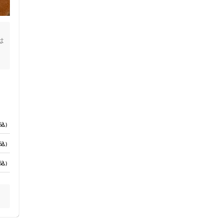
は
の
た
方
人
込）
込）
込）