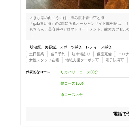
大きな窓の向こうには、澄み渡る青い空と海。

「gala青い海」の2階にあるオーシャンサイド鍼灸院は
もちろん、美容鍼やアロマトリートメント、酸素カプセルな
全てのメニューで使えるギフトチケットは、バレンタイン
贈り物として多くの方に喜ばれています。

一般治療
美容鍼
スポーツ鍼灸
レディース鍼灸
土日営業
当日予約
駐車場あり
個室完備
コロ
特に人気の高い「整コース」は、治療とリラクゼーション
女性スタッフ在籍
地域支援クーポン可
電子決済可
「癒コース」ではフレッシュで高品質な精油を贅沢に使用
へのプレゼントにぴったりなコースです。「ocean si
リカバリーコース60分
代表的なコース
生を提案いたします。」
整コース150分
癒コース90分
電話で
住所