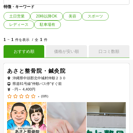
特徴・キーワード
土日営業
20時以降OK
美容
スポーツ
レディース
駐車場有
1
1
1
~
件を表示
全
件
おすすめ順
価格が安い順
口コミ数順
あさと整骨院・鍼灸院
沖縄県中頭郡北中城村仲順２３０
県道81号線”仲順バス停”すぐ前
- 円～
4,400円
-
(0件)