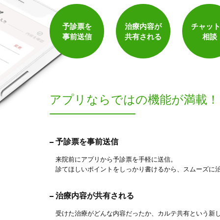
保険適用の相談可
地域支援クーポン可
予診票を
治療内容が
チャッ
事前送信
共有される
相談
アプリならでは
の機能が満載！
8
予診票を事前送信
件
検索結果を見る
来院前にアプリから予診票を手軽に送信。
診てほしいポイントをしっかり書けるから、スムーズに
治療内容が共有される
受けた治療がどんな内容だったか、カルテ共有という新