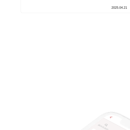
設備の特徴
2025.04.21
キッズスペースあり
女性向けの特徴
女性スタッフ在籍
接客・サービスの特徴
コロナ対応
チャットでの事前相談
施術の特徴
痛みの少ない鍼シール