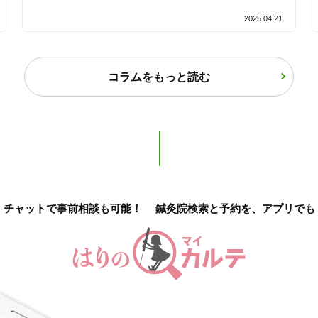
2025.04.21
バリアフリー
個室完備
「健康にはりを見た」
コラムをもっと読む
女性限定
オンラインサポートあり
丁寧な説明
チャットで事前相談も可能！
鍼灸院検索と予約を、アプリでも
カルテ共有
経験豊富なスタッフ在籍
使い捨て鍼使用
トライアルコースあり