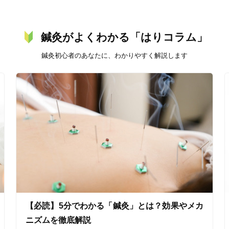
鍼灸がよくわかる「はりコラム」
鍼灸初心者のあなたに、わかりやすく解説します
美容鍼
スポーツ鍼灸
レディー
20時以降OK
当日予約
【必読】5分でわかる「鍼灸」とは？効果やメカ
駅近
往療あり
ニズムを徹底解説