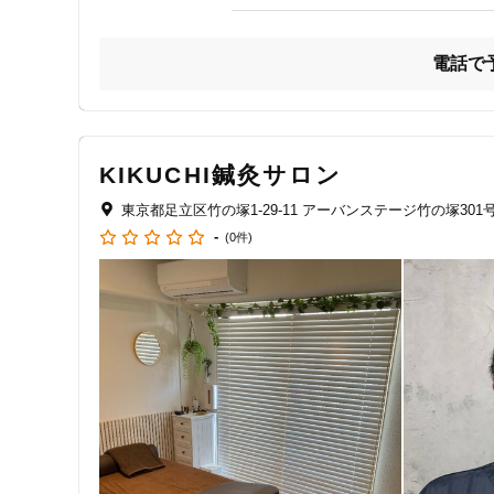
ジャンル
・頭痛、頭重感の軽減

一般治療
電話で
・首肩の痛みやコリ

・腰痛、背部～腰の痛み

・四十肩、五十肩

特徴・キーワード
KIKUCHI鍼灸サロン
・捻挫、打撲の後遺症

東京都足立区竹の塚1-29-11 アーバンステージ竹の塚301
受付時間の特徴
-
(0件)
・末梢神経の痛み　など

土日営業
通院手段の特徴
身体の各部の不調に対する施術を行います。

駐車場あり
和鍼を用いて”チクッ”の痛みを限りなく小さくしました。

医療系国家資格を持つ院長が丁寧に施術します。

設備の特徴
キッズスペースあり