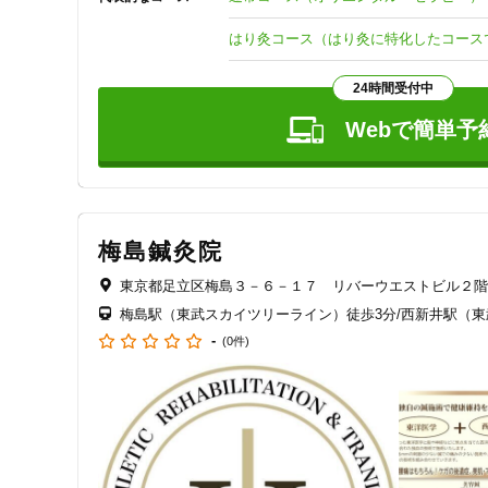
　ご来室の際は、肘や膝、患部を露出できる「ゆったりと
でも、弊室に「患者着の用意」がございますので安心して
はり灸コース（はり灸に特化したコース
る方、施術へのご理解ご協力を感謝申し上げます。

ぜひ、この機会にご予約・ご来室を。末長いご愛顧のほど宜
24時間受付中
※あ・は・き※法的資格イコール国家免許が必要な施術であ
※弊室では、１日にお受けできる患者人数に制限を設けて
Webで簡単予
さい。
梅島鍼灸院
東京都足立区梅島３－６－１７ リバーウエストビル２階
梅島駅（東武スカイツリーライン）徒歩3分/西新井駅（東
-
(0件)