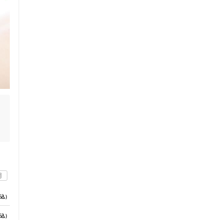
不
用
し
込）
込）