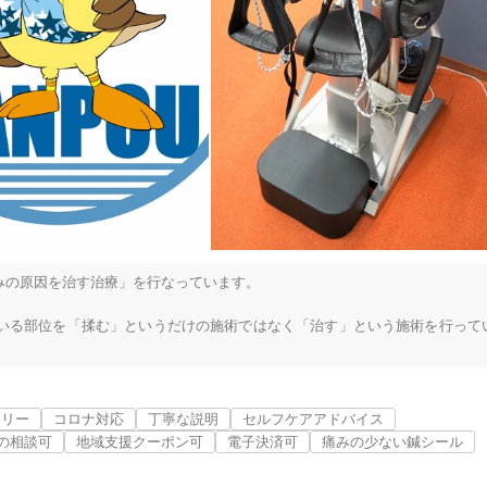
の原因を治す治療」を行なっています。

いる部位を「揉む」というだけの施術ではなく「治す」という施術を行って
者さんの体の現状を模型などを使って具体的に分かりやすく説明しこれから


フリー
コロナ対応
丁寧な説明
セルフケアアドバイス
の相談可
地域支援クーポン可
電子決済可
痛みの少ない鍼シール
て異なりますので治療内容の組み合わせは１００通り以上あります。
