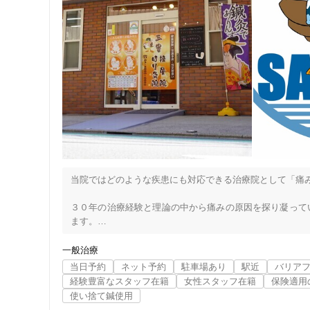
当院ではどのような疾患にも対応できる治療院として「痛み
３０年の治療経験と理論の中から痛みの原因を探り凝って
ます。

その為「痛みの原因が分かるまで」しっかり問診を行い患
一般治療
のような治療を続ければ改善が見込めるかをお伝えします。
当日予約
ネット予約
駐車場あり
駅近
バリア
経験豊富なスタッフ在籍
女性スタッフ在籍
保険適用
当院でお出ししている治療方針は患者さんお一人お一人で全
使い捨て鍼使用