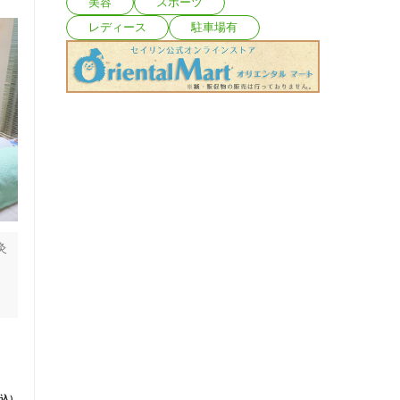
美容
スポーツ
レディース
駐車場有
灸
、
。
な
、
れ
リ
込）