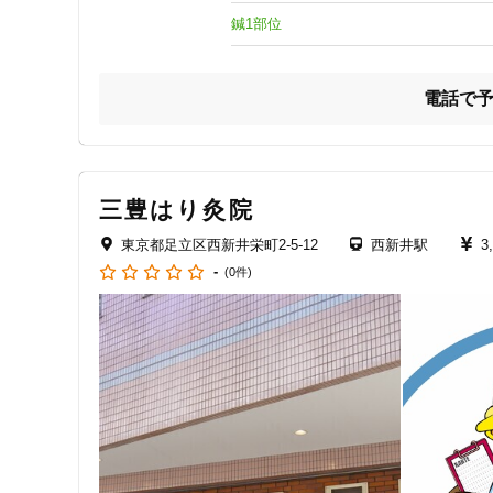
クレカ可
鍼1部位
キーワード
電話で
三豊はり灸院
東京都足立区西新井栄町2-5-12
西新井駅
3
-
(0件)