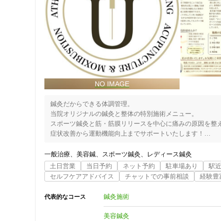
鍼灸だからできる体調管理。

当院オリジナルの鍼灸と整体の特別施術メニュー。

スポーツ鍼灸と筋・筋膜リリースを中心に痛みの原因を整え
症状改善から運動機能向上までサポートいたします！

ツボを鍼や灸で刺激することで自己治癒力を高め「慢性的
一般治療
美容鍼
スポーツ鍼灸
レディース鍼灸
調に効果が期待できます。

土日営業
当日予約
ネット予約
駐車場あり
駅
セルフケアアドバイス
チャットでの事前相談
経験豊
住所
また運動中にケガをしていまい後遺症が残っている、なか
ています。

鍼灸施術
代表的なコース
美容鍼灸