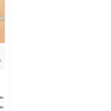
セルフケアアドバイス
ま
ま
板
度
込）
電子決済可
込）