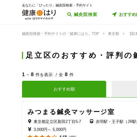
あなたに「ぴったり」鍼灸院検索・予約サイト
鍼灸院検索
おすすめ
鍼灸院検索・予約サイトの「健康にはり」TOP
東京都
【駐
足立区のおすすめ・評判の
1
8
8
~
件を表示
全
件
おすすめ順
みつまる鍼灸マッサージ室
東京都足立区新田2丁目5-7
赤羽駅・王子駅（JR駅
3,000円～
5,000円