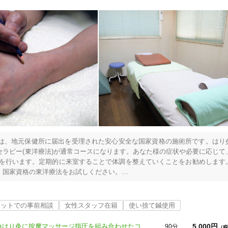
は、地元保健所に届出を受理された安心安全な国家資格の施術所です。はり
ラピー(東洋療法)が通常コースになります。あなた様の症状や必要に応じて
術を行います。定期的に来室することで体調を整えていくことをお勧めします
国家資格の東洋療法をお試しください。

介者様からのご予約にて承っております。電話受付は「留守番電話」対応と
・連絡先電話番号」の伝言をお願い致します。このサイトから予約する場合
し届く予約確認メールで予約が完了いたします。弊室の予約完了時に表示さ
ャットでの事前相談
女性スタッフ在籍
使い捨て鍼使用
あなた様の痛みや辛さが、施術者に伝わりやすくなります。また、無料アプ
問合せいただけます。

5,000円
通常コース（オリエンタル・セラピー）※はり灸に按摩マッサージ指圧を組み合わせたコースです。
90分
（税