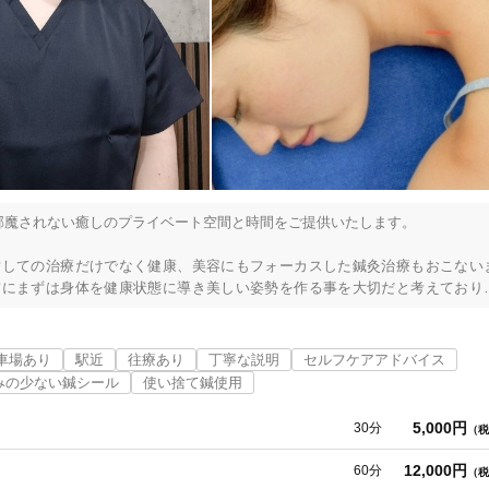
「健康にはりを見た」
女性限定
オンラインサポートあり
丁寧な説明
邪魔されない癒しのプライベート空間と時間をご提供いたします。

カルテ共有
経験豊富なスタッフ在籍
対しての治療だけでなく健康、美容にもフォーカスした鍼灸治療もおこない
前にまずは身体を健康状態に導き美しい姿勢を作る事を大切だと考えており
来るようにお手伝いをさせて頂きたいと思います。

使い捨て鍼使用
トライアルコースあり
車場あり
駅近
往療あり
丁寧な説明
セルフケアアドバイス
経験を培ってきました。

みの少ない鍼シール
使い捨て鍼使用
ルニア、腰部脊柱管狭窄症、坐骨神経痛、梨状筋症候群、肩関節周囲炎、腱
、頭痛、手足の痺れ等様々な整形疾患の治療にも対応出来ますので、是非一
5,000円
30分
（税
保険適用の相談可
地域支援クーポン可
12,000円
60分
（税