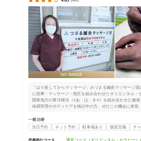
4.65
(4件)
「はり灸してからマッサージ」みつまる鍼灸マッサージ室
に按摩・マッサージ・指圧を組み合わせたオリエンタル・セ
国家免許の東洋療法（※あ・は・き※）を組み合わせた施
体調管理やボディケアを検討中の方、ぜひこの機会に来室、
現在の新規ご予約は、「女性」のみです。男性の方は、紹
る場合があります。ご予約の際は必ず「お名前・希望日時
一般治療
各コースを選択して「仮予約」をお済ませください。折返
当日予約
ネット予約
駐車場あり
個室完備
チ
る〈事前予診票ボタン〉から予診票にご記入いただくと、
『はりのマイカルテ』にご登録いただくと、チャットにてお
代表的なコース