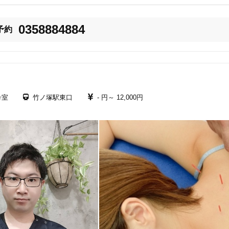
美容鍼
スポーツ鍼灸
レディー
0358884884
予約
号室
竹ノ塚駅東口
- 円～
12,000円
20時以降OK
当日予約
駅近
往療あり
バリアフリー
個室完備