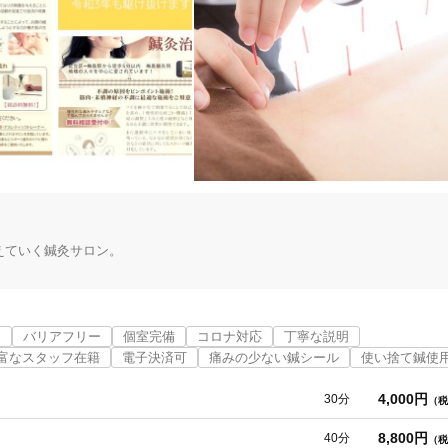
ていく鍼灸サロン。

な肩こり・腰痛」「自律神経の調整」「冷え性の緩和」など身体のあるゆる
近
バリアフリー
個室完備
コロナ対応
丁寧な説明
富なスタッフ在籍
電子決済可
痛みの少ない鍼シール
使い捨て鍼使
足立区
変更する
なか症状が良くならない場合などの症状に対してもスポーツ鍼灸などで対応
4,000円
30分
（税
8,800円
40分
（税