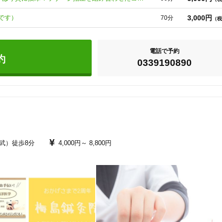
した服装・着脱しやすい靴下」でお越しください。仕事帰りに来室される場
お越しください。タンクトップや短パンなど「マイ患者着」を持参・着用さ
3,000円
です）
70分
（税
しくお願い申し上げます。

る「あん摩マッサージ指圧」「はり」「きゅう」の頭文字からの略称です。

電話で予約
おります。そのため仮予約のちにお断りする場合もございます。予めご了承く
約
0339190890
武）徒歩8分
4,000円～
8,800円