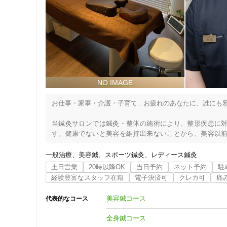
まずは無料相談を！
女性向けの特徴
女性スタッフ在籍
接客・サービスの特徴
コロナ対応
お仕事・家事・介護・子育て...お疲れのあなたに、誰にも
チャットでの事前相談
当鍼灸サロンでは鍼灸・整体の施術により、整形疾患に
す。健康でないと美容を維持出来ないことから、美容以
施術の特徴
す。

お客様の健康と美姿勢、美容を引き出し、またそれを維持出
一般治療
美容鍼
スポーツ鍼灸
レディース鍼灸
痛みの少ない鍼シール
土日営業
20時以降OK
当日予約
ネット予約
駐
当院長は整形疾患を取り扱う治療現場で10年間勤務し臨床
経験豊富なスタッフ在籍
電子決済可
クレカ可
痛
頚部捻挫（寝違え）、急性腰痛（ギックリ腰）、腰椎ヘ
支払いに関する特徴
炎、外側上顆炎、内側上顆炎、膝関節痛、自律神経失調症
美容鍼コース
代表的なコース
ご相談ください。
特典あり
全身鍼コース