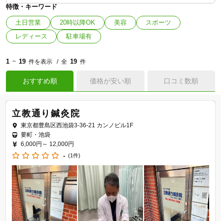
特徴・キーワード
土日営業
20時以降OK
美容
スポーツ
レディース
駐車場有
1
19
19
~
件を表示
全
件
おすすめ順
価格が安い順
口コミ数順
立教通り鍼灸院
東京都豊島区西池袋3-36-21 カンノビル1F
要町・池袋
6,000円～
12,000円
-
(1件)