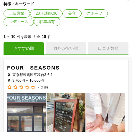
特徴・キーワード
土日営業
20時以降OK
美容
スポーツ
レディース
駐車場有
1
10
10
~
件を表示
全
件
おすすめ順
価格が安い順
口コミ数順
FOUR SEASONS
東京都練馬区平和台3-6-1
3,700円～
10,000円
-
(1件)