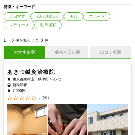
特徴・キーワード
土日営業
20時以降OK
美容
スポーツ
レディース
駐車場有
1
3
3
~
件を表示
全
件
おすすめ順
価格が安い順
口コミ数順
あきつ鍼灸治療院
東京都東村山市秋津町４-1-72
新秋津駅
7,000円～
-
(0件)