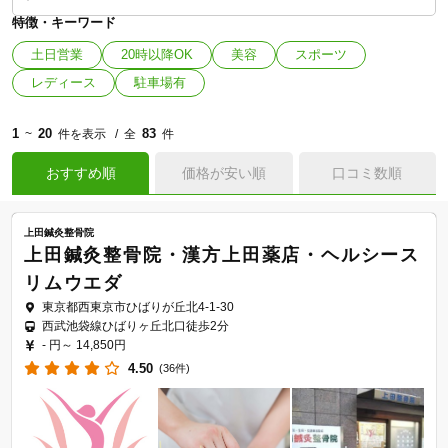
特徴・キーワード
土日営業
20時以降OK
美容
スポーツ
レディース
駐車場有
1
20
83
~
件を表示
全
件
おすすめ順
価格が安い順
口コミ数順
上田鍼灸整骨院
上田鍼灸整骨院・漢方上田薬店・ヘルシース
リムウエダ
東京都西東京市ひばりが丘北4-1-30
西武池袋線ひばりヶ丘北口徒歩2分
- 円～
14,850円
4.50
(36件)