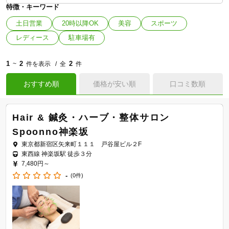
特徴・キーワード
土日営業
20時以降OK
美容
スポーツ
レディース
駐車場有
1
2
2
~
件を表示
全
件
おすすめ順
価格が安い順
口コミ数順
Hair & 鍼灸・ハーブ・整体サロン
Spoonno神楽坂
東京都新宿区矢来町１１１ 戸谷屋ビル２F
東西線 神楽坂駅 徒歩３分
7,480円～
-
(0件)