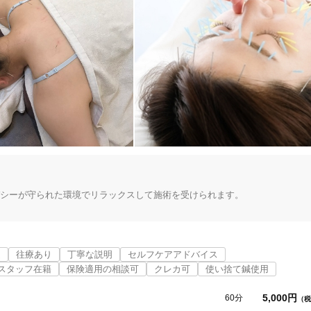
バシーが守られた環境でリラックスして施術を受けられます。

に応じた丁寧なカウンセリングと施術を提供します。

多摩市
変更する
近
往療あり
丁寧な説明
セルフケアアドバイス
スタッフ在籍
保険適用の相談可
クレカ可
使い捨て鍼使用
た施術を行います。特に、初めての方でも安心して受けられるよう配慮されて
5,000円
60分
（税