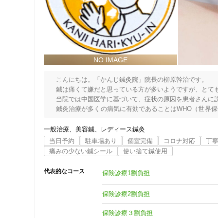
住所：〒206-0033 東京都 多摩市 落合1-6-2サンライズ増田
　こんにちは。「かんじ鍼灸院」院長の柳原幹治です。

　鍼は痛くて嫌だと思っている方が多いようですが、とても
　当院では中国医学に基づいて、症状の原因を患者さんに説
　鍼灸治療が多くの病気に有効であることはWHO（世界
完治した実例はたくさんあります。

　Seeing is believing、「百聞は一見に如かず
一般治療
美容鍼
レディース鍼灸
て、健康な身体を取戻して下さい。
当日予約
駐車場あり
個室完備
コロナ対応
丁
痛みの少ない鍼シール
使い捨て鍼使用
代表的なコース
保険診療1割負担
保険診療2割負担
保険診療３割負担