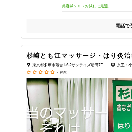
4. 幅広い治療メニュー:

ジャンル
美容鍼２０（お試しに最適）
- 腰痛、肩こり、スポーツ障害、妊娠中の体調不良など、
一般治療
にも対応しています。

電話で
5. リラックスできる雰囲気:

- 院内は落ち着いた雰囲気で、リラックスできるインテリ
特徴・キーワード
6. 予約優先制:

- 予約優先制を導入しており、待ち時間を最小限に抑え、ス
杉崎とも江マッサージ・はり灸治
受付時間の特徴
7. アフターケアの充実:

東京都多摩市落合1-6-2サンライズ増田7F
京王・
- 施術後のアフターケアや自宅でできるストレッチ、生活
土日営業
-
(0件)
8. アクセスの良さ:

- 聖蹟桜ヶ丘駅から徒歩3分で、通いやすい立地に
通院手段の特徴
駐車場あり
設備の特徴
キッズスペースあり