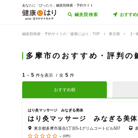
あなたに「ぴったり」鍼灸院検索・予約サイト
鍼灸院検索
おすすめ
鍼灸院検索・予約サイトの「健康にはり」TOP
東京都
【一
多摩市のおすすめ・評判の
1
5
5
~
件を表示
全
件
おすすめ順
はり灸マッサージ みなぎる美体
はり灸マッサージ みなぎる美体
東京都多摩市落合1丁目5-1グリムコートビル507
-
(0件)