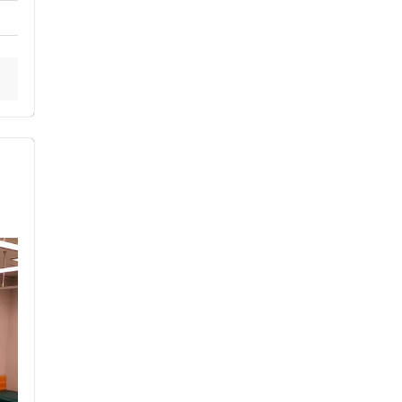
み
ス鍼灸
小児鍼
ネット予約
送迎あり