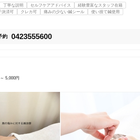
が丸く痛みを感じにくい国産の高級鍼を用いて

丁寧な説明
セルフケアアドバイス
経験豊富なスタッフ在籍
みにお応えしております。

子決済可
クレカ可
痛みの少ない鍼シール
使い捨て鍼使用
容鍼になりますが

ております。

なことでもお任せください！

のお悩み解決を目指します！

0423555600
予約
ラン女性施術者が

ださい。

通電付き美容鍼★

鍼の施術にも力を入れております。

円～
5,000円
美容鍼」を行うことにより

のコラーゲン生成にも効果が期待できますので張りのあるお肌にもつながり
しましょう！

ますので是非ご一読下さい！
