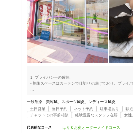
1. プライバシーの確保:

- 施術スペースはカーテンで仕切りが設けており、プライ
2. 経験豊富なスタッフ:

- 経験豊富な鍼灸師や接骨師が在籍しており、個々の症状
一般治療
美容鍼
スポーツ鍼灸
レディース鍼灸
住所
土日営業
当日予約
ネット予約
駐車場あり
駅
3. 痛みの少ない施術:

チャットでの事前相談
経験豊富なスタッフ在籍
女性
- 鍼灸やマッサージの技術を駆使し、痛みを最小限に抑え
ます。

はり＆お灸オーダーメイドコース
代表的なコース