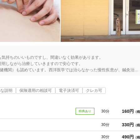
７階

気持ちのいいものですし、間違いなく効果があります。

明しながら治療していきますので安心です。

保健機関）も認めています。西洋医学では治らなかった慢性疾患が、鍼灸治療
」と言いますので、まずは電話かメールでご相談下さい。そしてぜひ当院で鍼灸治療を受
寧な説明
保険適用の相談可
電子決済可
クレカ可
160円
30分
特典あり
（税
330円
30分
（税
490円
30分
（税