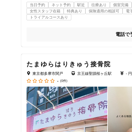
はり灸マッサージ みなぎる美体　多摩センター院では鍼先
当日予約
ネット予約
駅近
往療あり
個室完備
老若男女を問わない鍼灸施術と美容鍼を中心に患者様のお悩
女性スタッフ在籍
特典あり
保険適用の相談可
電
当院の一番人気はリーズナブルで効果的なパルス通電付き美
トライアルコースあり
全身鍼灸にて慢性的な肩こり・腰痛・頭重感などにも対応し
痛みからリフトアップケアなどの美容に関することなどどん
症状に合わせた鍼灸施術とマッサージで患者様の美容と健康
電話で
鍼灸師とあん摩マッサージ指圧師の国家資格を所持したベテ
親身に対応いたしますのでどんなことでもお気軽にご相談く
■ただ打つだけじゃない！超リーズナブルで効果的なパルス
━-━-━-━-━-━-━-━-━-━-━-━-━-━-━-━-━-━-━

たまゆらはりきゅう接骨院
はり灸マッサージ みなぎる美体　多摩センター院では美容
東京都多摩市関戸
京王線聖蹟桜ヶ丘駅
- 
当院はただ美容鍼を打つだけではなく、「パルス通電付きの
より効果的な小顔ケアが可能です。また、美容鍼はお肌
-
(0件)
す。

当院の美容鍼は50本使用いたします。

いつまでも若々しいお肌を維持して、輝きのある毎日を過ご
美容鍼に関する詳しい内容はホームページにも掲載しており
多摩センター駅より徒歩3分で通いやすい場所にあります。

気軽にご来院くださいませ♪