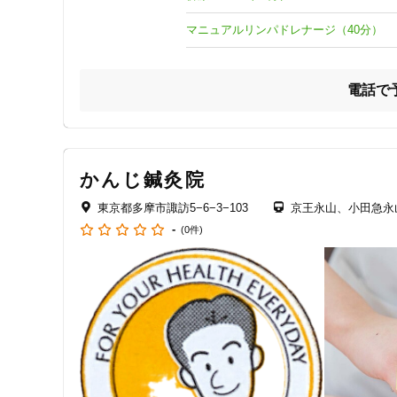
【大して効果がない】

クレカ可
【健康ランドにあるやつ？】

マニュアルリンパドレナージ（40分）
【整体の方が良さそう】

キーワード
そんなご感想をお持ちの方がいらしたら、ぜひ一度当室の施
電話で
母と息子が営む小さな治療室ですが、本当のあん摩マッサー
また、当室では母乳マッサージ・マニュアルリンパドレナー
母乳マッサージについては、多摩地区のマッサージ院では
かんじ鍼灸院
トラブルを解消しています。

東京都多摩市諏訪5−6−3−103
京王永山、小田急永
マニュアルリンパドレナージは、ガン性リンパ浮腫に対する
-
(0件)
可視光線療法については、冷え性や下痢などの冷症＝自律神
【健康保険でマッサージ】

脳卒中や関節リウマチなどへのリハビリとして健康保険が適
最後まで読んで頂きありがとうございました。

ご連絡お待ちしています。
