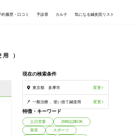
予約履歴・口コミ
予診票
カルテ
気になる鍼灸院リスト
使用
現在の検索条件
変更
東京都 多摩市
変更
一般治療
使い捨て鍼使用
特徴・キーワード
土日営業
20時以降OK
美容
スポーツ