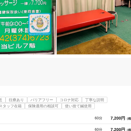
「健康にはりを見た」
女性限定
オンラインサポートあり
丁寧な説明
カルテ共有
経験豊富なスタッフ在籍
使い捨て鍼使用
トライアルコースあり
近
往療あり
バリアフリー
コロナ対応
丁寧な説明
スタッフ在籍
保険適用の相談可
使い捨て鍼使用
ッサージ・はり・ストレッチなどを駆使してオーダーメイドの施術を行ってい
7,200円
60分
（税
保険適用の相談可
地域支援クーポン可
7,200円
60分
（税