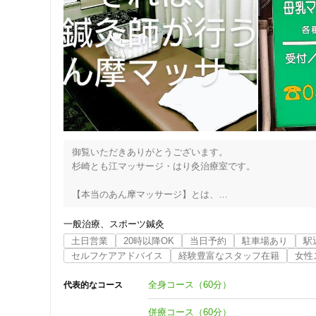
女性向けの特徴
女性スタッフ在籍
接客・サービスの特徴
コロナ対応
御覧いただきありがとうございます。

チャットでの事前相談
杉崎とも江マッサージ・はり灸治療室です。

【本当のあん摩マッサージ】とは、

施術の特徴
【鍼灸マッサージ師が行うマッサージ】です。

痛みの少ない鍼シール
一般治療
スポーツ鍼灸
昭和60年に【杉崎マッサージ院】として多摩市で創業。

土日営業
20時以降OK
当日予約
駐車場あり
駅
セルフケアアドバイス
経験豊富なスタッフ在籍
女性
支払いに関する特徴
院長以下20年以上のキャリアを持つ技術者が、あん摩マ
す。

全身コース（60分）
代表的なコース
特典あり
【マッサージなんてその場しのぎ】

併療コース（60分）