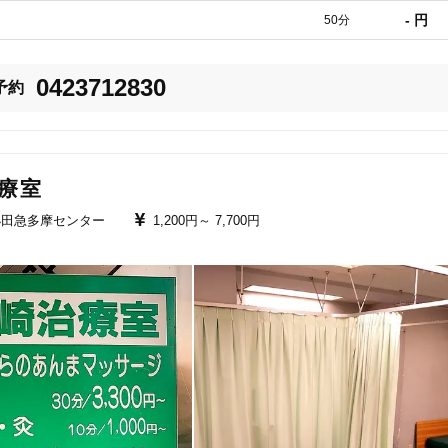
- 円
50分
さまざまな症状に対応した治療メニューを用意しています。特に女性特有の悩
美容鍼
スポーツ鍼灸
レディー
0423712830
予約
アが施されています。施術前後に心地よい空間でくつろげます。

ムーズに施術を受けることができます。

療室
小田急多摩センター
1,200円～
7,700円
習慣のアドバイスも行い、再発防止に努めています。

20時以降OK
当日予約
駅近
往療あり
バリアフリー
個室完備