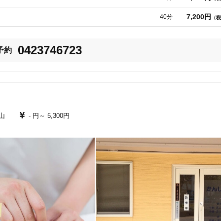
7,200円
40分
（税
術をご検討下さい。

0423746723
予約
ジ師の【技術】と【効果】をお約束します。

ジ・可視光線療法などもご用意しています。

当室のみが行っており、キャリア60年以上の女性院長がほぼ１回の施術で母
5
件
検索結果を見る
山
- 円～
5,300円
マッサージとして男性の副院長が対応しています。

経症状に高い効果がありますので、鍼灸マッサージ治療と併せて行います。

用されます。
