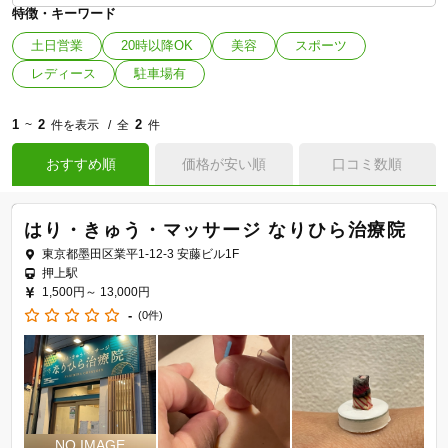
特徴・キーワード
土日営業
20時以降OK
美容
スポーツ
レディース
駐車場有
1
2
2
~
件を表示
全
件
おすすめ順
価格が安い順
口コミ数順
はり・きゅう・マッサージ なりひら治療院
東京都墨田区業平1-12-3 安藤ビル1F
押上駅
1,500円～
13,000円
-
(0件)