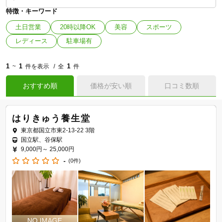
特徴・キーワード
土日営業
20時以降OK
美容
スポーツ
レディース
駐車場有
1
1
1
~
件を表示
全
件
おすすめ順
価格が安い順
口コミ数順
はりきゅう養生堂
東京都国立市東2-13-22 3階
国立駅、谷保駅
9,000円～
25,000円
-
(0件)