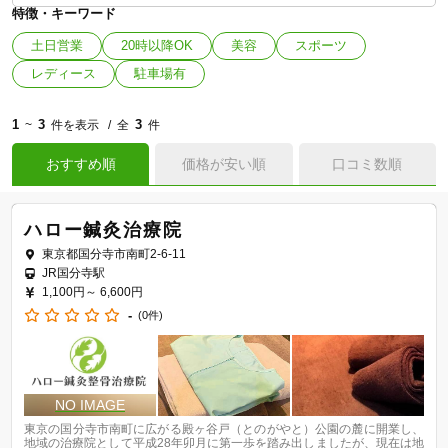
特徴・キーワード
土日営業
20時以降OK
美容
スポーツ
レディース
駐車場有
1
3
3
~
件を表示
全
件
おすすめ順
価格が安い順
口コミ数順
ハロー鍼灸治療院
東京都国分寺市南町2-6-11
JR国分寺駅
1,100円～
6,600円
-
(0件)
東京の国分寺市南町に広がる殿ヶ谷戸（とのがやと）公園の麓に開業し、
地域の治療院として平成28年卯月に第一歩を踏み出しましたが、現在は地