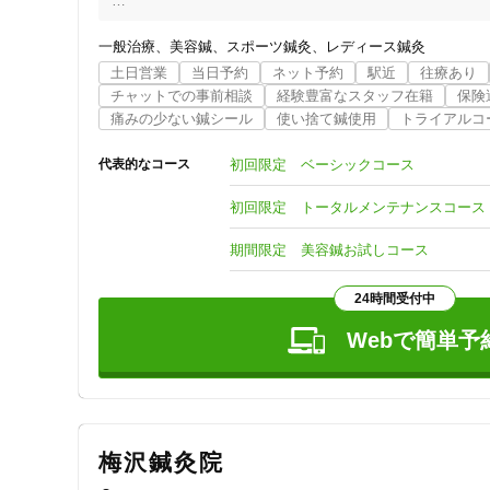
※下記のコースに限らず全コース、時間内で内容の変更は可
一般治療
美容鍼
スポーツ鍼灸
レディース鍼灸
土日営業
当日予約
ネット予約
駅近
往療あり
おすすめコース

チャットでの事前相談
経験豊富なスタッフ在籍
保険
初回限定！

痛みの少ない鍼シール
使い捨て鍼使用
トライアルコ
ベーシックコース 　45分

指圧マッサージ+矯正(+鍼治療)

初回限定 ベーシックコース
代表的なコース
通常価格5,500円→4,500円

初回限定 トータルメンテナンスコース
初回限定！

トータルメンテナンスコース　60分

期間限定 美容鍼お試しコース
指圧マッサージ+矯正+鍼治療+運動療法

通常価格7,000円→6,000円

24時間受付中
女性必見！初回限定

Webで簡単予
美容鍼体験コース　30分

顔、頭部マッサージ+美容鍼

通常価格3,500円→2,980円
梅沢鍼灸院