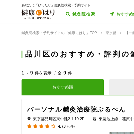
あなたに「ぴったり」鍼灸院検索・予約サイト
鍼灸院検索
おすすめ
鍼灸院検索・予約サイトの「健康にはり」TOP
東京都
【一
品川区のおすすめ・評判の
1
9
9
~
件を表示
全
件
おすすめ順
パーソナル鍼灸治療院ぶるぺん
東京都品川区東中延2-1-19 2F
東急池上線 荏原中
4.73
(6件)