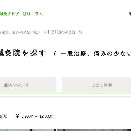
鍼灸ナビ
はりコラム
般治療、痛みの少ない鍼シール】品川区の鍼灸院一覧
鍼灸院を探す
一般治療、痛みの少な
価格が安い順
口コミ数順
延駅
3,980円～
12,000円