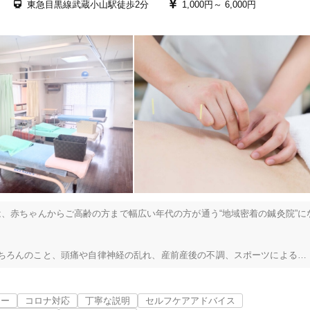
東急目黒線武蔵小山駅徒歩2分
1,000円～
6,000円
、赤ちゃんからご高齢の方まで幅広い年代の方が通う“地域密着の鍼灸院”に
品川区
変更する
ちろんのこと、頭痛や自律神経の乱れ、産前産後の不調、スポーツによる痛
わせた専門的な鍼灸施術」を特徴として、まずはじっくりお話を伺い、生活
リー
コロナ対応
丁寧な説明
セルフケアアドバイス