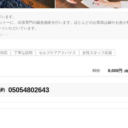
います。

ットーに、出張専門の鍼灸施術を行います。ほとんどのお客様は鍼やお灸が
トいただいています。

」

てきた」というお声はとても嬉しいです。

意見をいただくこともよくあります。

ナ対応
丁寧な説明
セルフケアアドバイス
女性スタッフ在籍
して、「お灸教室」や他の女性起業家とのコラボセミナーなども定期的に開
8,000円
60分
（税
施術を承ります。ご興味のある方はぜひお問合せ下さい。
05054802643
予約