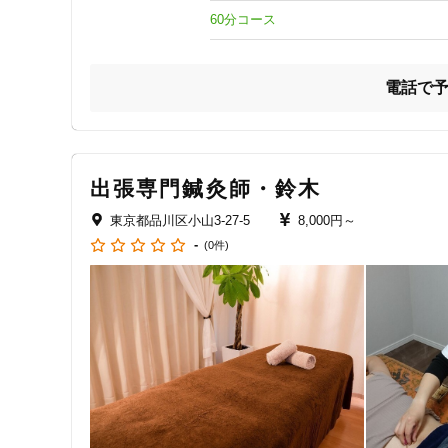
クレカ可
60分コース
キーワード
電話で
出張専門鍼灸師・鈴木
東京都品川区小山3-27-5
8,000円～
-
(0件)