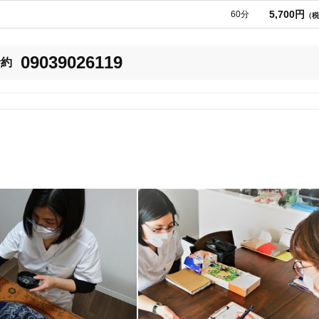
5,700円
60分
（税
09039026119
予約
9
件
検索結果を見る