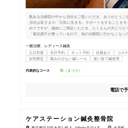
数ある治療院の中から当社をご覧いただき、ありがとうござ
当社は皆さまの「元気に生きる」サポートをすることをモ
めてですが、施術にご満足いただき、たくさんの方にリピー
「最近調子が整っているので、他の治療院に行かなくなった
「このくらいで通えばよいかなという自分のペースがつかめ
一般治療
レディース鍼灸
「鍼は怖いからイヤだ」「お灸は熱いんでしょ？」というご
土日営業
当日予約
ネット予約
往療あり
コロ
鍼灸が初めての方にも気軽に鍼灸に触れていただく機会と
女性限定
痛みの少ない鍼シール
使い捨て鍼使用
しています。詳細は当社HPの「ブログ」をご覧ください。

祭（まつり）
代表的なコース
女性専門ですが、お客様からのご紹介の方でしたら男性も
電話で
ケアステーション鍼灸整骨院
東京都品川区大井1-45-4 Infinity品川１F
大井町