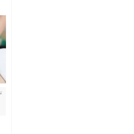
な
み
ス