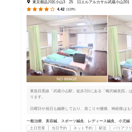
東京都品川区小山3゠25゠11エルアルカサル武蔵小山201
4.42
(12件)
東急目黒線「武蔵小山駅」徒歩2分にある「梅沢鍼灸院」は
ります。

住所
日曜日や祝日も鍼療しており、肩こりや腰痛、神経痛はも
など、様々な症状に対応しています。

一般治療
美容鍼
スポーツ鍼灸
レディース鍼灸
小児鍼
当院は「丁寧なカウンセリング」と「一人ひとりの体に合
土日営業
当日予約
ネット予約
駅近
バリアフ