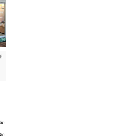
セルフケアアドバイス
用
。
方
労
込）
電子決済可
込）