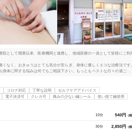
「健康にはりを見た」
女性限定
オンラインサポートあり
丁寧な説明
療院として開業以来、医療機関と連携し、地域医療の一員として皆様にご利
カルテ共有
経験豊富なスタッフ在籍
痛くなく、おきゅうはとても気分が安らぎ、身体に優しくエコな治療法です
お身体に関する悩みは何でもご相談下さい。もっともベストな日々の過ごし


背中の痛み、腰痛、ギックリ腰、股関節痛、膝の痛み、寝ちがい、不眠、疲
備
コロナ対応
丁寧な説明
セルフケアアドバイス
使い捨て鍼使用
トライアルコースあり
電子決済可
クレカ可
痛みの少ない鍼シール
使い捨て鍼使用
540円
10分
（税
保険適用の相談可
地域支援クーポン可
2,850円
30分
（税