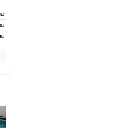
ス鍼灸
小児鍼
込）
ど
込）
し
込）
ネット予約
送迎あり