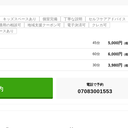
能ですのでご相談下さい

キッズスペースあり
個室完備
丁寧な説明
セルフケアアドバイス
適用の相談可
地域支援クーポン可
電子決済可
クレカ可
ースあり
5,000円
45分
（税
6,000円
60分
（税
3,980円
30分
（税
電話で予約
約
07083001553