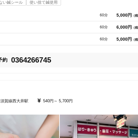
の施術を行っていきます。

ない鍼シール
使い捨て鍼使用
けるよう心がけています。

5,000円
美容鍼
スポーツ鍼灸
レディー
60分
（税
思い出してもらえるような、あたたかい場所でありたいと思っています。「
6,000円
60分
（税
ひお気軽にご相談ください。皆さまのお身体と心が軽くなるようにサポート
5,000円
60分
（税
0364266745
予約
20時以降OK
当日予約
横須賀線西大井駅
540円～
5,700円
駅近
往療あり
バリアフリー
個室完備