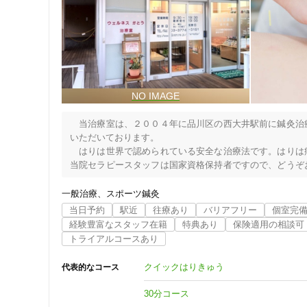
女性向けの特徴
女性スタッフ在籍
接客・サービスの特徴
コロナ対応
　当治療室は、２００４年に品川区の西大井駅前に鍼灸治
いただいております。

チャットでの事前相談
　はりは世界で認められている安全な治療法です。はりは
当院セラピースタッフは国家資格保持者ですので、どうぞ
を共に探していきましょう。

施術の特徴
このような症状でお悩みの方に当院の治療は適しています。
一般治療
スポーツ鍼灸
頭痛、首の痛み、肩こり、五十肩、手足の痛み・しびれ、
当日予約
駅近
往療あり
バリアフリー
個室完
痛みの少ない鍼シール
倦怠感
経験豊富なスタッフ在籍
特典あり
保険適用の相談可
トライアルコースあり
支払いに関する特徴
クイックはりきゅう
代表的なコース
特典あり
30分コース