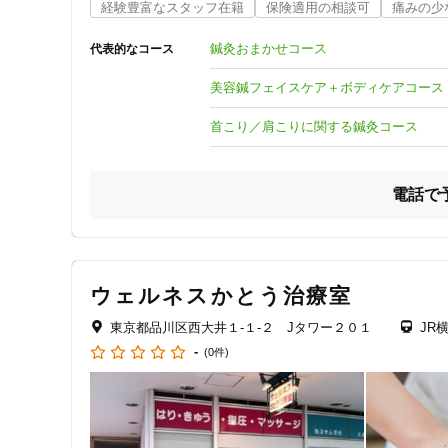
タイルや体質、症状の背景を丁寧に把握し、オーダーメイド
経験豊富なスタッフ在籍
保険適用の相談可
痛みの少
ジャンル
初めての方にもリラックスして安心して施術を受けていただ
鍼灸おまかせコース
一般治療
代表的なコース
日常の忙しいの中でお身体の不調や疲れを感じた時、ふと
美容鍼フェイスケア＋ボディケアコース
こに相談したらよいかわからない」など、そんな時にもぜ
首こり／肩こりに関する鍼灸コース
特徴・キーワード
電話で
受付時間の特徴
土日営業
ウェルネスかとう治療室
通院手段の特徴
東京都品川区西大井１-１-２ Jタワー２０１
JR
駐車場あり
-
(0件)
設備の特徴
キッズスペースあり