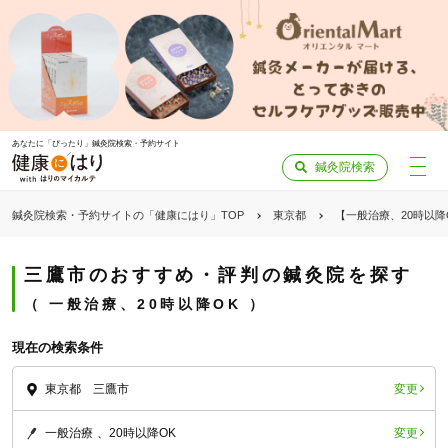
あなたに「ぴったり」鍼灸院検索・予約サイト
鍼灸院検索
鍼灸院検索・予約サイトの「健康にはり」TOP
東京都
【一般治療、20時以
三鷹市のおすすめ・評判の鍼灸院を探す
一般治療、20時以降OK
現在の検索条件
変更
東京都 三鷹市
変更
一般治療
20時以降OK
「健康にはりを見た」