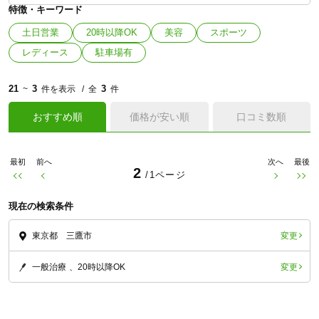
特徴・キーワード
土日営業
20時以降OK
美容
スポーツ
レディース
駐車場有
21
3
3
~
件を表示
全
件
おすすめ順
価格が安い順
口コミ数順
最初
前へ
次へ
最後
2
/1ページ
現在の検索条件
変更
東京都 三鷹市
変更
一般治療
20時以降OK