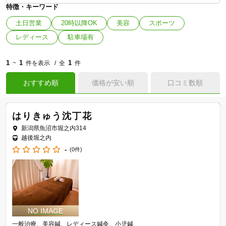
特徴・キーワード
土日営業
20時以降OK
美容
スポーツ
レディース
駐車場有
1
1
1
~
件を表示
全
件
おすすめ順
価格が安い順
口コミ数順
はりきゅう沈丁花
新潟県魚沼市堀之内314
越後堀之内
-
(0件)
一般治療
美容鍼
レディース鍼灸
小児鍼