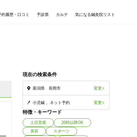
予約履歴・口コミ
予診票
カルテ
気になる鍼灸院リスト
現在の検索条件
変更
新潟県 長岡市
変更
小児鍼
ネット予約
特徴・キーワード
土日営業
20時以降OK
美容
スポーツ