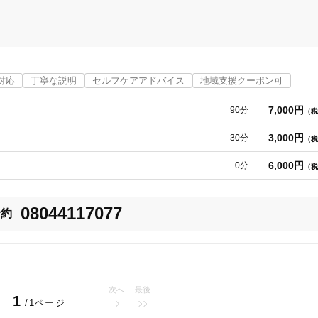
は潜んでいるかもしれません。

相談ください。

対応
丁寧な説明
セルフケアアドバイス
地域支援クーポン可
7,000円
90分
（税
3,000円
30分
（税
い。

6,000円
0分
（税


08044117077
予約
改善が期待できます】

長岡市
変更する
次へ
最後
1
/1ページ