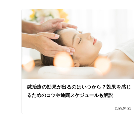
キッズスペースあり
女性向けの特徴
女性スタッフ在籍
接客・サービスの特徴
コロナ対応
チャットでの事前相談
鍼治療の効果が出るのはいつから？効果を感じ
施術の特徴
るためのコツや通院スケジュールも解説
痛みの少ない鍼シール
2025.04.21
支払いに関する特徴
特典あり