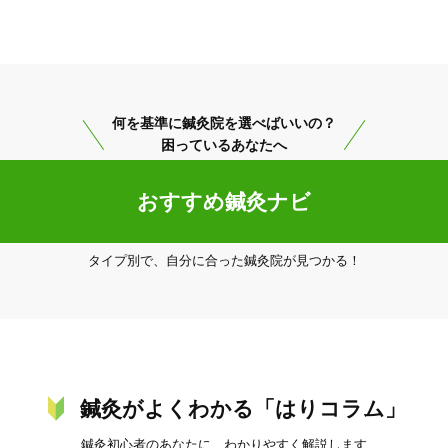
美容鍼
スポーツ鍼灸
レディー
＜未病ケア＞が大切です。

ただきます。

何を基準に鍼灸院を選べばいいの？
ます。

困っているあなたへ
おすすめ鍼灸ナビ
タイプ別で、自分に合った鍼灸院が見つかる！
20時以降OK
当日予約
駅近
往療あり
鍼灸がよくわかる「はりコラム」
鍼灸初心者のあなたに、わかりやすく解説します