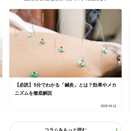
バリアフリー
個室完備
「健康にはりを見た」
女性限定
オンラインサポートあり
丁寧な説明
カルテ共有
経験豊富なスタッフ在籍
【必読】5分でわかる「鍼灸」とは？効果やメカ
ニズムを徹底解説
使い捨て鍼使用
トライアルコースあり
2025.04.21
保険適用の相談可
地域支援クーポン可
コラムをもっと読む