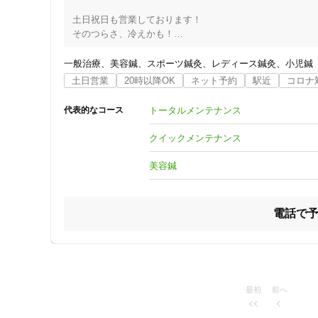
土日祝日も営業しております！

そのつらさ、冷えかも！

表面の部分的な冷たさだけを気にしていませんか？

内蔵の冷え、お尻のコリなど、あなたの思わぬところへ原因
一般治療
美容鍼
スポーツ鍼灸
レディース鍼灸
小児鍼
自覚症状があるのに病院に行っても異常が無いなど、是非ご
土日営業
20時以降OK
ネット予約
駅近
コロナ
ご予約による施術を行っています。

お仕事帰りにも通いやすいです。

トータルメンテナンス
代表的なコース
【痛み止め、乱用していませんか・・・】

クイックメンテナンス
・薬に頼りたくない方、また闘病中の副作用軽減・緩和した
・リュウマチ・パーキンソン等の症状軽減・緩和したい。

美容鍼
・慢性の肩こり腰痛、膝痛・胃腸障害・手・足が冷たい等、
どこに相談したら良いのか分からない迷っていませんか？

電話で
【身体にきれいな血液が隅々まで正常に流れることで軽減・
病院へ行っても温泉に行っても

・疲れが取れない

・背中のつらさ

住所
・アトピーなど

・便秘・下痢

最初
前へ
・不安・緊張・イライラ

・咽喉のつまり感
