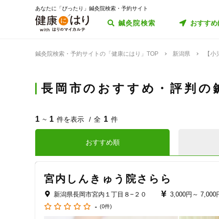
あなたに「ぴったり」鍼灸院検索・予約サイト
鍼灸院検索
おすすめ
鍼灸院検索・予約サイトの「健康にはり」TOP
新潟県
【小
長岡市のおすすめ・評判の
1
1
1
~
件を表示
全
件
おすすめ順
宮内しんきゅう院さらら
新潟県長岡市宮内１丁目８−２０
3,000円～
7,000
-
(0件)