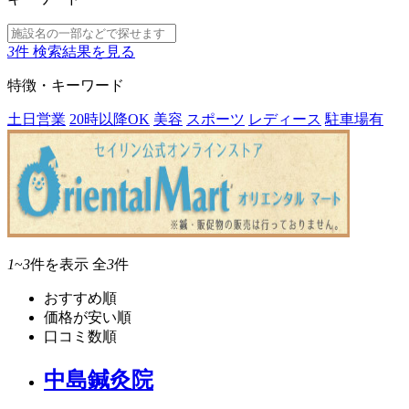
3
件
検索結果を見る
特徴・キーワード
土日営業
20時以降OK
美容
スポーツ
レディース
駐車場有
1
~
3
件を表示
全
3
件
おすすめ順
価格が安い順
口コミ数順
中島鍼灸院