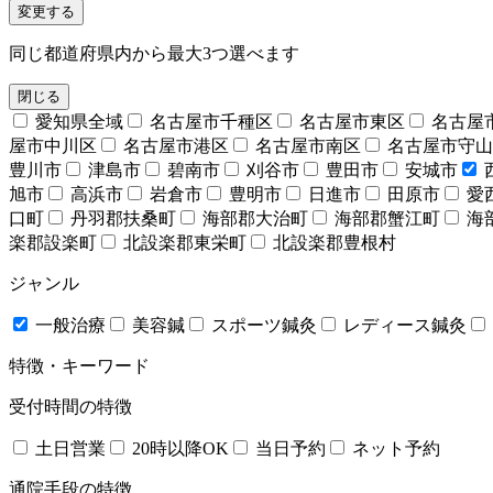
変更する
同じ都道府県内から最大3つ選べます
閉じる
愛知県全域
名古屋市千種区
名古屋市東区
名古屋
屋市中川区
名古屋市港区
名古屋市南区
名古屋市守山
豊川市
津島市
碧南市
刈谷市
豊田市
安城市
旭市
高浜市
岩倉市
豊明市
日進市
田原市
愛
口町
丹羽郡扶桑町
海部郡大治町
海部郡蟹江町
海
楽郡設楽町
北設楽郡東栄町
北設楽郡豊根村
ジャンル
一般治療
美容鍼
スポーツ鍼灸
レディース鍼灸
特徴・キーワード
受付時間の特徴
土日営業
20時以降OK
当日予約
ネット予約
通院手段の特徴