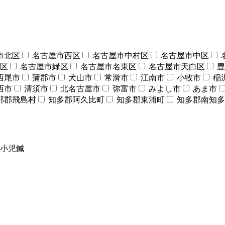
市北区
名古屋市西区
名古屋市中村区
名古屋市中区
区
名古屋市緑区
名古屋市名東区
名古屋市天白区
豊
西尾市
蒲郡市
犬山市
常滑市
江南市
小牧市
稲
西市
清須市
北名古屋市
弥富市
みよし市
あま市
部郡飛島村
知多郡阿久比町
知多郡東浦町
知多郡南知多
小児鍼