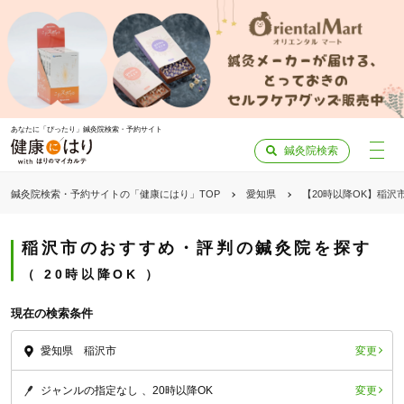
あなたに「ぴったり」鍼灸院検索・予約サイト
鍼灸院検索
鍼灸院検索・予約サイトの「健康にはり」TOP
愛知県
【20時以降OK】稲沢
稲沢市のおすすめ・評判の鍼灸院を探す
20時以降OK
現在の検索条件
変更
愛知県 稲沢市
変更
ジャンルの指定なし
20時以降OK
「健康にはりを見た」