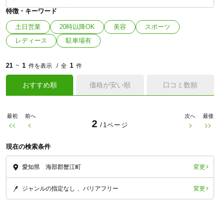
特徴・キーワード
土日営業
20時以降OK
美容
スポーツ
レディース
駐車場有
21
1
1
~
件を表示
全
件
おすすめ順
価格が安い順
口コミ数順
最初
前へ
次へ
最後
2
/1ページ
現在の検索条件
変更
愛知県 海部郡蟹江町
変更
ジャンルの指定なし
バリアフリー