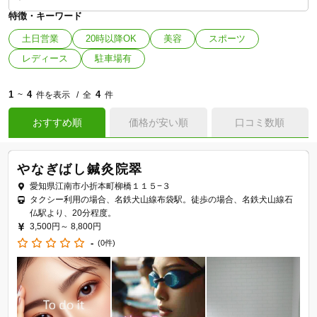
特徴・キーワード
土日営業
20時以降OK
美容
スポーツ
レディース
駐車場有
1
4
4
~
件を表示
全
件
おすすめ順
価格が安い順
口コミ数順
やなぎばし鍼灸院翠
愛知県江南市小折本町柳橋１１５−３
タクシー利用の場合、名鉄犬山線布袋駅。徒歩の場合、名鉄犬山線石
仏駅より、20分程度。
3,500円～
8,800円
-
(0件)