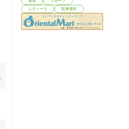
美容
スポーツ
レディース
駐車場有
、
に
し
世
０
な
チ
い