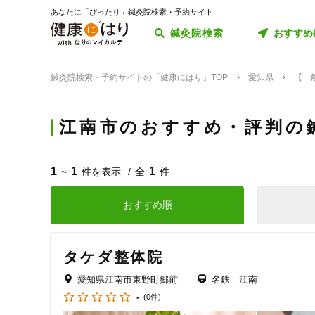
あなたに「ぴったり」鍼灸院検索・予約サイト
鍼灸院検索
おすすめ
鍼灸院検索・予約サイトの「健康にはり」TOP
愛知県
【一
江南市のおすすめ・評判の
1
1
1
~
件を表示
全
件
おすすめ順
タケダ整体院
愛知県江南市東野町郷前
名鉄 江南
-
(0件)