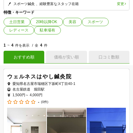
変更
スポーツ鍼灸
経験豊富なスタッフ在籍
特徴・キーワード
土日営業
20時以降OK
美容
スポーツ
レディース
駐車場有
1
4
4
~
件を表示
全
件
おすすめ順
価格が安い順
口コミ数順
ウェルネスはやし鍼灸院
愛知県名古屋市瑞穂区下坂町4丁目40-1
名古屋鉄道 堀田駅
1,500円～
4,000円
-
(0件)