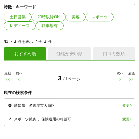
特徴・キーワード
土日営業
20時以降OK
美容
スポーツ
レディース
駐車場有
41
3
3
~
件を表示
全
件
おすすめ順
価格が安い順
口コミ数順
最初
前へ
次へ
最後
3
/1ページ
現在の検索条件
変更
愛知県 名古屋市天白区
変更
スポーツ鍼灸
保険適用の相談可