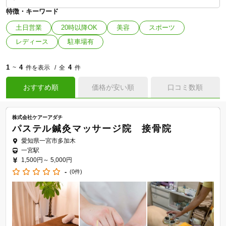
特徴・キーワード
土日営業
20時以降OK
美容
スポーツ
レディース
駐車場有
1
4
4
~
件を表示
全
件
おすすめ順
価格が安い順
口コミ数順
株式会社ケアーアダチ
パステル鍼灸マッサージ院 接骨院
愛知県一宮市多加木
一宮駅
1,500円～
5,000円
-
(0件)