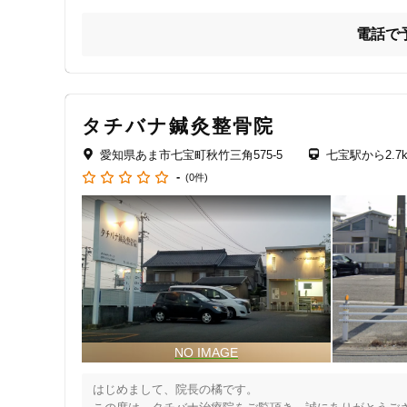
電話で
タチバナ鍼灸整骨院
愛知県あま市七宝町秋竹三角575-5
七宝駅から2.7
-
(0件)
はじめまして、院長の橘です。
