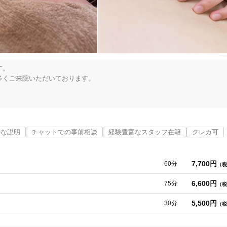
」を改善致します。

。

くご来院いただいております。

ません。

5
なたの悩みにとことん寄り添います。

件
検索結果を見る
戻す一歩を、ここから始めてみませんか？
寧な説明
チャットでの事前相談
経験豊富なスタッフ在籍
クレカ可
た」「こんな風に良くなるなんて思わなかった」とたくさんのお喜びの声を
7,700円
60分
（税
で、ぜひ一度当院にご来院ください。

6,600円
75分
（税
ようになれば幸いです。
5,500円
30分
（税