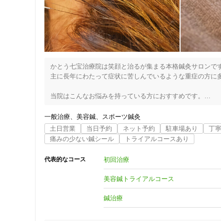
クレカ可
さらに電気を流すことによって、表情筋に働きかけ「たるみ
「肌だけでなく、心も体も軽くなった」との声も多数。

キーワード
翌朝の肌の変化を、ぜひご自身で体感してみてください。

かとう七宝治療院は笑顔と治るが集まる本格鍼灸サロンです
ひとりでがんばりすぎていませんか？

主に長年にわたって症状に苦しんでいるような重症の方に多
あなたの不調は、「気のせい」でも「年齢のせい」でもあり
当院はこんなお悩みを持っている方におすすめです。

当院は、丁寧なカウンセリングとオーダーメイド施術で、あ
・いろんな所に通ったけど良くならなかった

・根本から治していきたい

一般治療
美容鍼
スポーツ鍼灸
「なんとなく不調」から抜け出し、「本来の自分」を取り
・検査しても原因がわからない症状に悩まされている

土日営業
当日予約
ネット予約
駐車場あり
丁
・出来るだけ病院や薬に頼りたくない

痛みの少ない鍼シール
トライアルコースあり
来院された多くの患者さまから「もっと早く来ればよかっ
初回治療
代表的なコース
いております。

少し楽になればいいなぁなんて半分諦めた気持ちは持たない
美容鍼トライアルコース
症状で悩まれているあなたが、当院の治療で希望が持てる
鍼治療