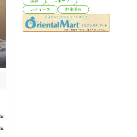
美容
スポーツ
レディース
駐車場有
込）
込）