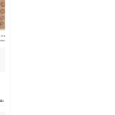
ス鍼灸
小児鍼
ネット予約
送迎あり
込）