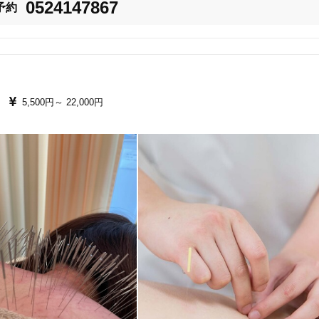
0524147867
予約
を整える女性専門の鍼灸整体を提供しています。

「健康にはりを見た」
女性限定
5,500円～
22,000円
スを自然にサポート。

オンラインサポートあり
丁寧な説明
をめざします。

す。

カルテ共有
経験豊富なスタッフ在籍
使い捨て鍼使用
トライアルコースあり
保険適用の相談可
地域支援クーポン可
、肌の内側からハリ・透明感を引き出します。
