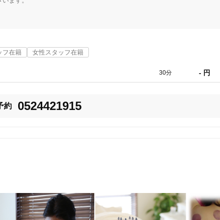
います。

ていも、気のせいにしてがまんしてしまっている方もたくさんいらっしゃい
ッフ在籍
女性スタッフ在籍
が、身体のゆがみや生活習慣など、お一人お一人原因は様々です。

消することを第一としながら、再び痛みが出ないように、身体のゆがみを改
- 円
30分
うマッサージより、即効性と持続性があります。

0524421915
予約
うかがいし、最適な施術をいたします。

、ご来店いただけましたら幸せです。

う日々精進してまいります。
あま市
変更する