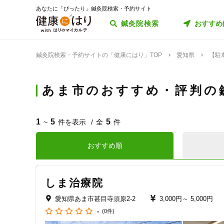
あなたに「ぴったり」鍼灸院検索・予約サイト
鍼灸院検索
おすすめ
鍼灸院検索・予約サイトの「健康にはり」TOP
愛知県
【駐
あま市のおすすめ・評判の
1
5
5
~
件を表示
全
件
おすすめ順
しま治療院
愛知県あま市甚目寺須原2-2
3,000円～
5,000円
-
(0件)