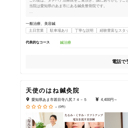
この度は、タチバナ治療院をご覧頂き、誠にありがとうござ
当院は愛知県のあま市にある鍼灸整骨院です。

身体のコリや痛みでお困りではありませんか。

なんとなく肩が重い、なんとなく背中が痛い、各症状が出
一般治療
美容鍼
す。

土日営業
駐車場あり
丁寧な説明
経験豊富なスタ
身体の痛みは、パソコン業務などの職業病の場合もあります
当院では、できるだけ早くお客様の痛みなどのお悩みを解
鍼治療
代表的なコース
するなど、根本的な治療もさせていただいております。

整体師による施術は、市販の湿布などの治療薬や、自分で行
当院は「お客様のお悩み・お声第一主義」です。

電話で
その時その時で、お客様のお身体の状態や、症状についてお
「近所の知り合いのところに行く♪」そんな気軽な気持ちで
お客様の健やかな日々のために、少しでもお役に立てるよ
天使のはね鍼灸院
愛知県あま市甚目寺八尻７４－５
4,400円～
住所
-
(0件)