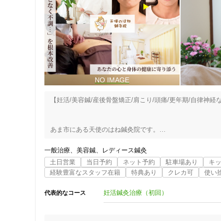
ジャンル
一般治療
特徴・キーワード
受付時間の特徴
【妊活/美容鍼/産後骨盤矯正/肩こり/頭痛/更年期/自律神
土日営業
あま市にある天使のはね鍼灸院です。

女性の“なんとなく不調”を根本から整える、あなただけの
通院手段の特徴
一般治療
美容鍼
レディース鍼灸
「病院では異常がないのに体調がすぐれない」

土日営業
当日予約
ネット予約
駐車場あり
キ
駐車場あり
「毎月の生理がしんどい」

経験豊富なスタッフ在籍
特典あり
クレカ可
使い
「イライラや不安感が抜けない」

「肩こりや頭痛がひどくて眠れない」

妊活鍼灸治療（初回）
代表的なコース
設備の特徴
そんな“女性に多い悩み”をひとりで抱えていませんか？

キッズスペースあり