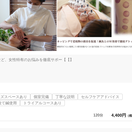
美容鍼
スポーツ鍼灸
レディー
経など、女性特有のお悩みを徹底サポー【【】

20時以降OK
当日予約
鍼灸整体院として多くの女性のお悩み解決で喜ばれています。

ッズスペースあり
個室完備
丁寧な説明
セルフケアアドバイス
駅近
往療あり
捨て鍼使用
トライアルコースあり
4,400円
120分
（税
バリアフリー
個室完備