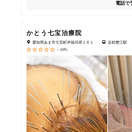
電話で
当院では、妊活・美容鍼・産後骨盤矯正を中心に、心と身体
女性向けの特徴
■ 妊活鍼灸：授かるための「土台づくり」から

女性スタッフ在籍
かとう七宝治療院
なかなか授からず悩んでいる方へ。

接客・サービスの特徴
愛知県あま市七宝町伊福河原１６１
近鉄蟹江駅
冷え・ストレス・自律神経の乱れを整え、ホルモンのバラン
-
(0件)
コロナ対応
タイミング法や病院治療と併用しながら「妊娠しやすい体」
40代の妊活サポート実績もあり、安心してご相談いただけま
チャットでの事前相談
「やれることは全部やってみたい！」という

あなたの想いに寄り添います。

施術の特徴
痛みの少ない鍼シール
まずはお気軽にご相談ください。

支払いに関する特徴
■ 美容鍼：肌トラブルの根本にアプローチ

特典あり
年齢とともに気になる、たるみ・しわ・くすみ・肌荒れ。

当院の美容鍼は、お顔だけでなく体全体から調整することで