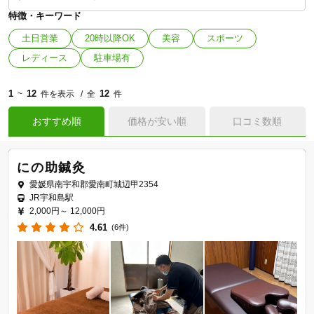
特徴・キーワード
土日営業
20時以降OK
美容
スポーツ
レディース
駐車場有
1
12
12
~
件を表示
全
件
おすすめ順
価格が安い順
口コミ数順
にの助鍼灸
愛媛県南宇和郡愛南町城辺甲2354
JR宇和島駅
2,000円～
12,000円
4.61
(6件)