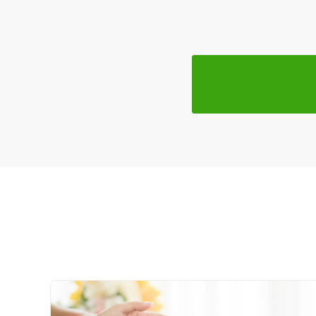
ジャンル
東洋医学の本来もっている身体の自然治癒力を最大限に引き
一般治療
体質改善・肌質改善により

健康的な身体作りとお肌を育てるお手伝いをしています。

特徴・キーワード
受付時間の特徴
身体とお肌に向き合うあなただけの特別空間完全個室で施術
土日営業
通院手段の特徴
駐車場あり
設備の特徴
もちろん男性の方にも美容鍼灸はオススメです。

キッズスペースあり
「メンズ美容鍼」
