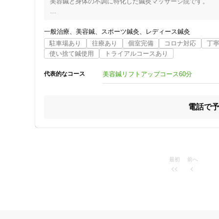
美容鍼と身体の不調に特化した鍼灸マッサージ院です。

一般治療
美容鍼
スポーツ鍼灸
レディース鍼灸
駐車場あり
往療あり
個室完備
コロナ対応
丁
使い捨て鍼使用
トライアルコースあり
こんな方にオススメです

美容鍼リフトアップコース60分
代表的なコース
✓ お肌を土台である身体からしっかり整えたい

電話で
✓ 内側からきれいになりたい

✓ 身体の悩みもお肌の悩みも一緒にケアしたい

✓ 痛くない施術がいい

最初
前へ
住所
✓ お顔の悩みがあり、身体の方にも影響している
