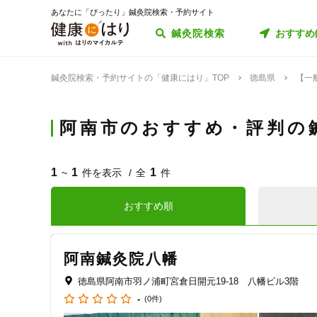
あなたに「ぴったり」鍼灸院検索・予約サイト
鍼灸院検索
おすすめ
鍼灸院検索・予約サイトの「健康にはり」TOP
徳島県
【一
阿南市のおすすめ・評判の
1
1
1
~
件を表示
全
件
おすすめ順
阿南鍼灸院八幡
徳島県阿南市羽ノ浦町宮倉日開元19-18 八幡ビル3階
-
(0件)