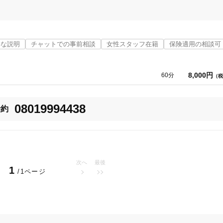
寧な説明
チャットでの事前相談
女性スタッフ在籍
保険適用の相談可
8,000円
60分
（税
08019994438
予約
次へ
最後
1
/1ページ
阿南市
変更する