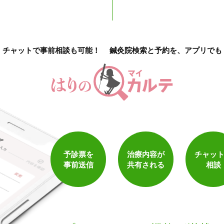
チャットで事前相談も可能！
鍼灸院検索と予約を、アプリでも
1
件
検索結果を見る
予診票を
治療内容が
チャッ
事前送信
共有される
相談