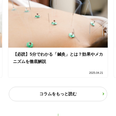
「健康にはりを見た」
女性限定
言ではありません。

オンラインサポートあり
丁寧な説明
カルテ共有
経験豊富なスタッフ在籍
【必読】5分でわかる「鍼灸」とは？効果やメカ
ニズムを徹底解説
2025.04.21
使い捨て鍼使用
トライアルコースあり
コラムをもっと読む
保険適用の相談可
地域支援クーポン可