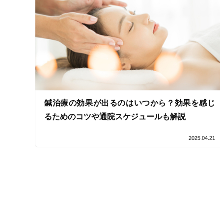
女性向けの特徴
女性スタッフ在籍
男性は女性と違いお化粧をしない分、

第一印象が素肌とメリハリのある表情で決まるといっても過
接客・サービスの特徴
素肌がキレイだと清潔感も増すので、

コロナ対応
人前に立つお仕事の方や、営業の方には大人気です。

チャットでの事前相談
鍼治療の効果が出るのはいつから？効果を感じ
るためのコツや通院スケジュールも解説
施術の特徴
素肌力を引き出し、表情筋の引き上げには

2025.04.21
痛みの少ない鍼シール
美容鍼が得意な分野です。

男性鍼灸師も在籍しています

支払いに関する特徴
特典あり
クレカ可