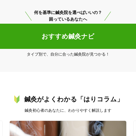
出し

美容鍼
スポーツ鍼灸
レディー
何を基準に鍼灸院を選べばいいの？
困っているあなたへ
おすすめ鍼灸ナビ
タイプ別で、自分に合った鍼灸院が見つかる！
致します。

20時以降OK
当日予約
駅近
往療あり
鍼灸がよくわかる「はりコラム」
鍼灸初心者のあなたに、わかりやすく解説します
バリアフリー
個室完備