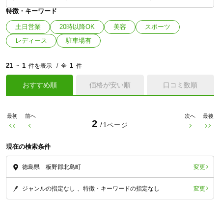
特徴・キーワード
土日営業
20時以降OK
美容
スポーツ
レディース
駐車場有
21
1
1
~
件を表示
全
件
おすすめ順
価格が安い順
口コミ数順
最初
前へ
次へ
最後
2
/1ページ
現在の検索条件
変更
徳島県 板野郡北島町
変更
ジャンルの指定なし
特徴・キーワードの指定なし