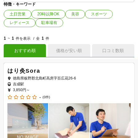
特徴・キーワード
土日営業
20時以降OK
美容
スポーツ
レディース
駐車場有
1
1
1
~
件を表示
全
件
おすすめ順
価格が安い順
口コミ数順
はり灸Sora
徳島県板野郡北島町高房字百広花26-6
吉成駅
3,850円～
-
(0件)