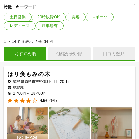
特徴・キーワード
土日営業
20時以降OK
美容
スポーツ
レディース
駐車場有
1
14
14
~
件を表示
全
件
おすすめ順
価格が安い順
口コミ数順
はり灸もみの木
徳島県徳島市吉野本町6丁目20-15
徳島駅
2,700円～
18,400円
4.56
(3件)