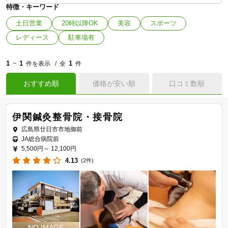
特徴・キーワード
土日営業
20時以降OK
美容
スポーツ
レディース
駐車場有
1
1
1
~
件を表示
全
件
おすすめ順
価格が安い順
口コミ数順
伊関鍼灸整骨院・接骨院
広島県廿日市市地御前
JA総合病院前
5,500円～
12,100円
4.13
(2件)