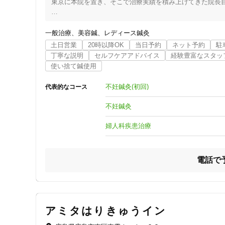
東京に本院を置き、そこで治療実績を積み上げてきた院長自
クレカ可
特に不妊治療に於いては、治療院独自のメソッドにより絶
です。

一般治療
美容鍼
レディース鍼灸
キーワード
土日営業
20時以降OK
当日予約
ネット予約
駐
【院長の思い】

丁寧な説明
セルフケアアドバイス
経験豊富なスタッ
私の長男は切迫早産により500gに満たない体重で産まれ10
使い捨て鍼使用
私は、その時の思いを、一生忘れることは無いでしょう。

その時にもし私に今の知識と技術があれば長男はきっと元気
不妊鍼灸(初回)
代表的なコース
その時の私と同じ辛い思いをする方を無くしたい。その思い
不妊鍼灸
妊活には、いつかは卒業があります。

婦人科疾患治療
妊娠して卒業して頂ければ最高です。

しかし残念ながら妊娠できず卒業を迎える事もあります。

その時に「自分たち夫婦には後悔はない！」と胸を張って言
電話で
それだけが私の願いです。

【不妊は細胞からのメッセージ！】

不妊で病院を受診される方の10％〜25％が原因不明不妊と
アミタはりきゅうイン
卵子の老化が注目される中、実際には老化以上にそれを加速
事実、現在に比べ100年前の方が40代で妊娠、出産する数は