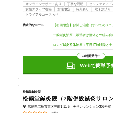
広島駅が近い場合は松鶴堂鍼灸院か松鶴堂のビル内にある7
オンラインサポートあり
丁寧な説明
セルフケアアド
約をお取りください。また、鍼灸に抵抗がある場合は整体
女性スタッフ在籍
女性限定
特典あり
電子決済可
く優しい鍼灸治療をすることをモットーにしております。

トライアルコースあり
●ヘルティカの予約が取れない場合には

代表的なコース
またヘルティカの予約が休みであったり、予約枠がいっぱい
い。ネット上では予約が埋まっていても状況によっては予約
一般鍼灸治療（希望者は整体との組み合わ
もしくは松鶴堂鍼灸院本院か分室のAnzuのほうにお問い合わせください
ロング鍼灸整体治療（平日17時以降と土
美容鍼や不妊妊活や自律神経などは分室Anzuの女性スタ
24時間受付中
ヘルティカと同様のメニューを同じ女性鍼灸師で受けたい場合
ることができます。
Webで簡単予
松鶴堂鍼灸院
松鶴堂鍼灸院（7階併設鍼灸サロン
広島県広島市東区光町1-11-5 チサンマンション306号室
-
(0件)