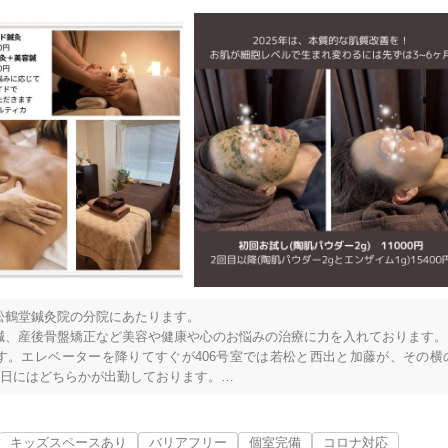
鶴堂鍼灸院の分院にあたります。

、産後骨盤矯正など美容や健康や心のお悩みの治療に力を入れております。

す。エレベーターを降りてすぐが406号室では若松と西出と加藤が、その横
日にはどちらかが出勤しております。

での予約をしていただけましたら助かります。

なりますがお得な割引がありますのでネット予約でご確認ください。

キッズスペースあり
バリアフリー
個室完備
コロナ対応