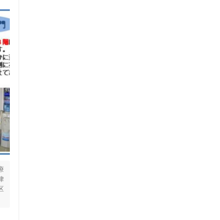
療
律
区
語