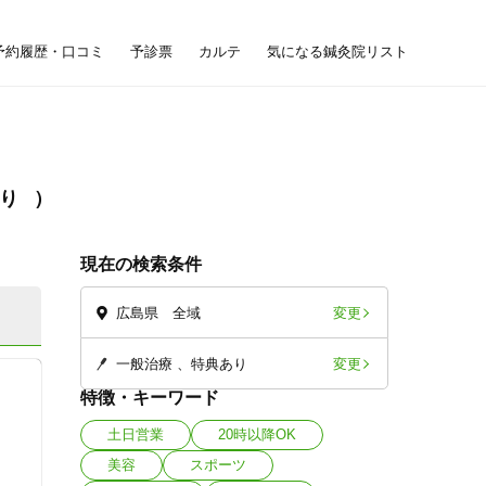
予約履歴・口コミ
予診票
カルテ
気になる鍼灸院リスト
あり
現在の検索条件
変更
広島県 全域
変更
一般治療
特典あり
特徴・キーワード
土日営業
20時以降OK
美容
スポーツ