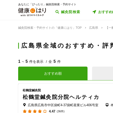
あなたに「ぴったり」鍼灸院検索・予約サイト
鍼灸院検索
おすすめ
鍼灸院検索・予約サイトの「健康にはり」TOP
広島県
【一
広島県全域のおすすめ・評
1
5
5
~
件を表示
全
件
おすすめ順
松鶴堂鍼灸院
松鶴堂鍼灸院分院ヘルティカ
広島県広島市中区袋町4-37袋町産業ビル406号室
4.47
(36件)