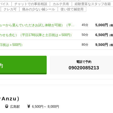
階分室Anzuへ、中区袋町周辺が都合の良い方などはこちらヘルティカにて
バイス
チャットでの事前相談
カルテ共有
経験豊富なスタッフ在籍
マッサージコースもございますのでご安心ください。もちろんですが、痛く
クレカ可
痛みの少ない鍼シール
使い捨て鍼使用
5,000円
【初回限定】お試し治療（すべてのメニューから選んでいただきお試し体験が可能）（平日17時以降と土日祝は＋500円）
45分
（税
であったりしてお取りできない場合などはLINEで問い合わせしてみてくだ
をお取りすることが可能なケースがございます。

6,500円
せも含む）（平日17時以降と土日祝は＋500円）
50分
（税
。HPは　https://www.syoukakudou.net/　になります。

9,500円
日祝は＋500円）
80分
（税
ッフを、鍼灸治療をしっかり受けたい方は男性院長がおすすめになります。

はAnzuにてご予約を取ってください。Anzuへの連絡は松鶴堂にてお取り
電話で予約
約
09020085213
Anzu）
広島駅
6,500円～
8,000円