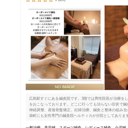
広島駅すぐにある鍼灸院です。3階では男性院長が治療をし
住所
をおこなっております。どこに行っても治らない症状で鍼
神経調整、産後骨盤矯正、妊婦治療、鍼灸と整体の組み合わ
袋町にも女性専門の鍼灸院ヘルティカが分院としてあります
広島駅すぐにありますので交通の便などで都合の良いかた
のできるスタッフをご指名していただければ外国人の方にも
一般治療
美容鍼
スポーツ鍼灸
レディース鍼灸
小児鍼