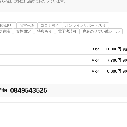
ら福山に移住し施術にあたっています。

大なる効果を挙げており、その実績は、日本生殖医学会でも学会発表される
車場あり
個室完備
コロナ対応
オンラインサポートあり
フ在籍
女性限定
特典あり
電子決済可
痛みの少ない鍼シール
日でその生涯を終えました。

に育っていたでしょう。

11,000円
90分
（税
5
から私は、不妊鍼灸をはじめました。

件
検索結果を見る
7,700円
45分
（税
6,600円
45分
（税
える妊活をして欲しい。

0849543525
予約
も言われています。

させる劣化があるのでは無いかと考えています。

圧倒的に多いのです。
