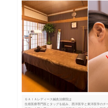
女性向けの特徴
女性スタッフ在籍
接客・サービスの特徴
コロナ対応
チャットでの事前相談
施術の特徴
痛みの少ない鍼シール
支払いに関する特徴
特典あり
ＧＡＩＡレディース鍼灸治療院は

生殖医療専門医とタッグを組み、西洋医学と東洋医学のチー