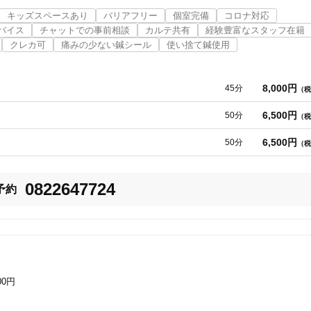
トに横になれる状態であれば対応させていただきます。

キッズスペースあり
バリアフリー
個室完備
コロナ対応
バイス
チャットでの事前相談
カルテ共有
経験豊富なスタッフ在籍
美容鍼
スポーツ鍼灸
レディー
サージコースもございますので少し疲れたなという方の施術も可能となってお
クレカ可
痛みの少ない鍼シール
使い捨て鍼使用
8,000円
45分
（税
6,500円
50分
（税
6,500円
50分
（税
20時以降OK
当日予約
0822647724
予約
駅近
往療あり
00円
バリアフリー
個室完備