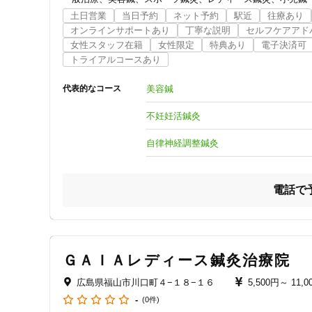
ジャンル
緊急時のぎっくり腰や寝違えにも歩行が可能な方でありベッ
土日営業
当日予約
ネット予約
駅近
往療あり
オンラインサポートあり
丁寧な説明
セルフケアアド
一般治療
さらに、鍼灸に抵抗がある場合は7階Anzuでは整体マッ
女性スタッフ在籍
女性限定
特典あり
電子決済可
ますのでお気軽にご利用いただければと思います。
トライアルコースあり
美容鍼
代表的なコース
特徴・キーワード
不妊妊活鍼灸
受付時間の特徴
自律神経調整鍼灸
土日営業
電話で
通院手段の特徴
駐車場あり
ＧＡＩＡレディース鍼灸治療院
設備の特徴
広島県福山市川口町４−１８−１６
5,500円～
11,0
キッズスペースあり
-
(0件)