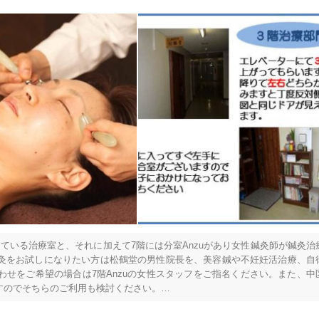
ている治療室と、それに加えて7階には分室Anzuがあり女性鍼灸師が鍼灸治
広島県全域
変更する
灸をお試しになりたい方は松鶴堂の男性院長を、美容鍼や不妊妊活治療、自
せをご希望の場合は7階Anzuの女性スタッフをご指名ください。また、中
のでそちらのご利用も検討ください。

や、出張で広島に来ている方、旅行で来ている方にも対応可能です。また英
対応可能になります。
