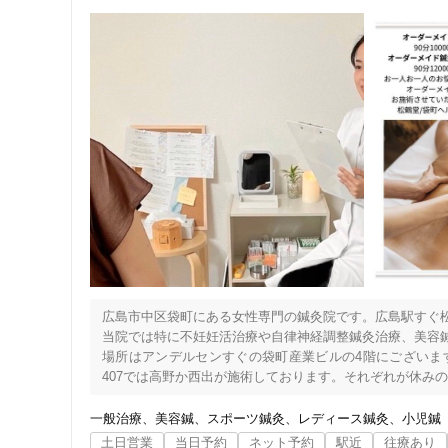
広島市中区袋町にある女性専門の鍼灸院です。広島駅すぐ松
当院では特に不妊妊活治療や自律神経調整鍼灸治療、美容鍼
場所はアンデルセンすぐの袋町産業ビルの4階にございま
407では高野か西出が施術しております。それぞれが休みの
夜19時開始までお受けできますので、できましたら前日ま
もちろんこちらのネット予約がご利用可能です。初回限定に
一般治療
美容鍼
スポーツ鍼灸
レディース鍼灸
小児鍼
土日営業
当日予約
ネット予約
駅近
往療あり