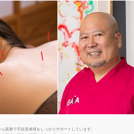
「健康にはりを見た」
女性限定
オンラインサポートあり
丁寧な説明
カルテ共有
経験豊富なスタッフ在籍
使い捨て鍼使用
トライアルコースあり
保険適用の相談可
地域支援クーポン可
ム医療で不妊患者様をしっかりサポートしています。
