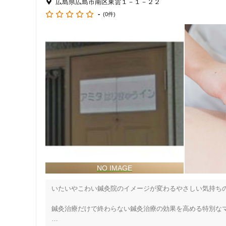
広島県広島市南区東雲１－１－２２
-
(0件)
そうした中、当院では、

【卵子の質の向上！】にコミットし独自のメソッドにより子
GAIAレディース鍼灸治療院の妊活メソッド

☆はりきゅう治療

☆妊活講座・妊活ファスティング講座

☆妊活ファスティグ

圧倒的な知識と技術で貴女をサポートします。

不安な事は、何なりとご相談ください！

妊娠を考える前にお身体を整えておく事はとても大切な事で
お薬に頼っていませんか？

生理痛、PMS症状、更年期症状は無いのが当たり前です。

生理は定期的に起こるのが当たり前です。

皆さん、当たり前を取り戻したく無いですか？

いたいやこわい鍼灸院のイメージが変わるやさしい気持ちの
それもお薬の力を借りずに。

鍼灸治療だけで終わらない鍼灸治療の効果を高める特別なマ
当院では、生理痛、生理不順、PMS、つわり、マタニティ